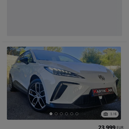
1
/
6
23 999
EUR