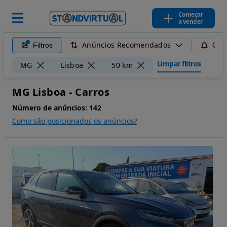
Começar
a vender
Anúncios Recomendados
Filtros
Guar
Limpar filtros
MG
Lisboa
50 km
MG Lisboa - Carros
Número de anúncios:
142
Como são posicionados os anúncios?