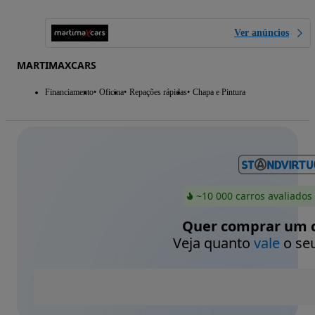
Ver anúncios
MARTIMAXCARS
Financiamento
Oficina
Repações rápidas
Chapa e Pintura
~10 000 carros avaliados
Quer comprar um c
Veja quanto
vale
o seu