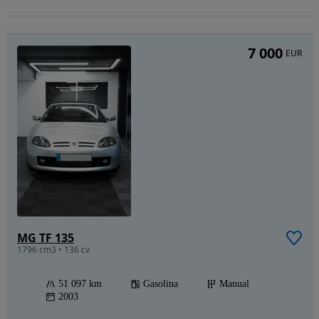
7 000
EUR
MG TF 135
1796 cm3 • 136 cv
51 097 km
Gasolina
Manual
2003