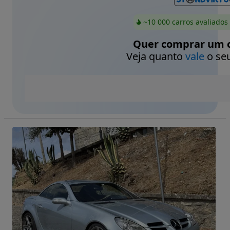
~10 000 carros avaliados
Quer comprar um c
Veja quanto
vale
o seu