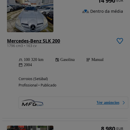
14 990
EUR
Dentro da média
Mercedes-Benz SLK 200
1796 cm3 • 163 cv
100 320 km
Gasolina
Manual
2004
Corroios (Setúbal)
Profissional • Publicado
Ver anúncios
8 980
EUR