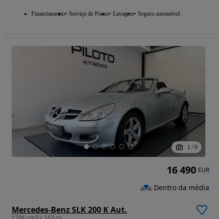
Financiamento
Serviço de Pneus
Lavagem
Seguro automóvel
1
/
6
16 490
EUR
Dentro da média
Mercedes-Benz SLK 200 K Aut.
1796 cm3 • 163 cv