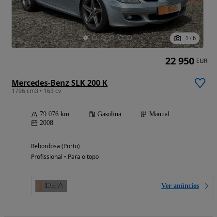
1
/
6
22 950
EUR
Mercedes-Benz SLK 200 K
1796 cm3 • 163 cv
79 076 km
Gasolina
Manual
2008
Rebordosa (Porto)
Profissional • Para o topo
Ver anúncios