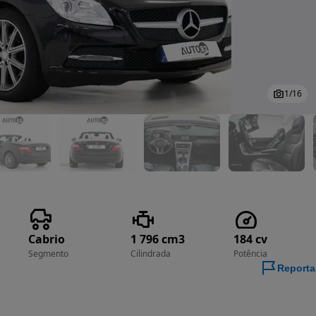
1
/
16
Cabrio
1 796 cm3
184 cv
Segmento
Cilindrada
Potência
Reporta