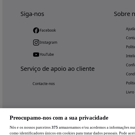
Siga-nos
Sobre 
Ajud
Facebook
Cont
Instagram
Polít
YouTube
Intel
Confi
Serviço de apoio ao cliente
Condi
Polít
Contacte-nos
Livro
Preocupamo-nos com a sua privacidade
Nós e os nossos parceiros
375
armazenamos e/ou acedemos a informações num 
como identificadores únicos em cookies para tratar dados pessoais. Pode aceit