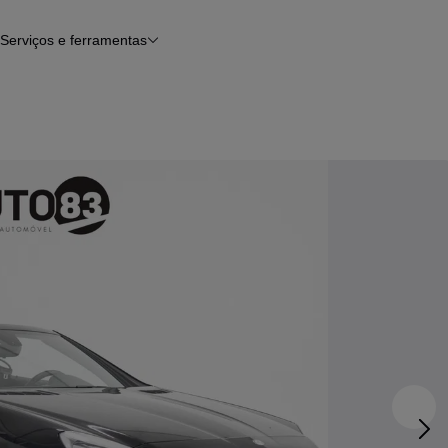
Serviços e ferramentas
Financiamento
Avaliar o meu carro
iamento
Serviço de check-up
Histórico do veículo
Notícias e artigos