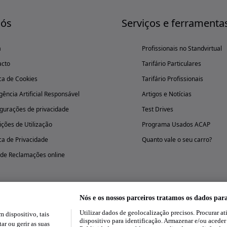
nós
Serviços e ferramenta
a
Profissionais no Standvirtual
acto
Tarifário Particulares
ica de Cookies
Tarifário Profissionais
igência Artificial Responsável
Artigos e Notícias
gurações de privacidade
Test Drives
ções de Utilização
Programa Usados ACAP
ica de Privacidade
Quanto vale o seu carro?
 de Reclamações online
Nós e os nossos parceiros tratamos os dados par
Utilizar dados de geolocalização precisos. Procurar at
dispositivo, tais
Experimenta a aplicação
dispositivo para identificação. Armazenar e/ou aceder
ar ou gerir as suas