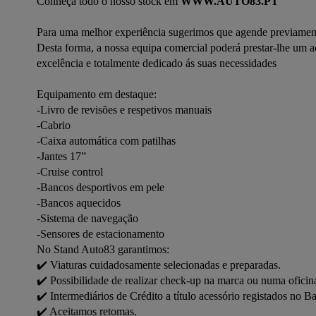
Conheça todo o nosso stock em 
WWW.AUTO83.PT
Para uma melhor experiência sugerimos que agende previamente 
Desta forma, a nossa equipa comercial poderá prestar-lhe um
excelência e totalmente dedicado ás suas necessidades

Equipamento em destaque:

-Livro de revisões e respetivos manuais

-Cabrio

-Caixa automática com patilhas

-Jantes 17”

-Cruise control

-Bancos desportivos em pele

-Bancos aquecidos 

-Sistema de navegação 

-Sensores de estacionamento 

No Stand Auto83 garantimos:

✔️ Viaturas cuidadosamente selecionadas e preparadas.

✔️ Possibilidade de realizar check-up na marca ou numa oficina
✔️ Intermediários de Crédito a título acessório registados no 
✔️ Aceitamos retomas.
