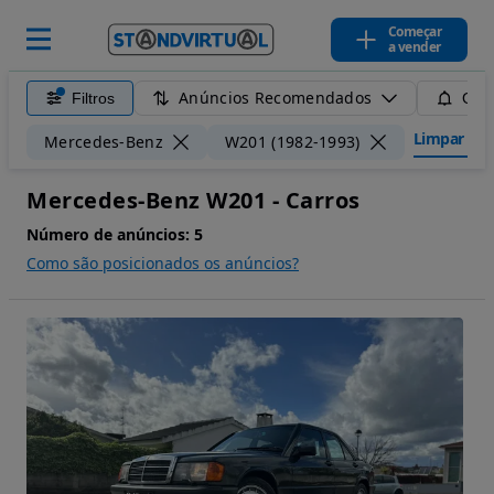
Começar
a vender
Anúncios Recomendados
Filtros
Guar
Limpar filt
Mercedes-Benz
W201 (1982-1993)
Mercedes-Benz W201 - Carros
Número de anúncios:
5
Como são posicionados os anúncios?