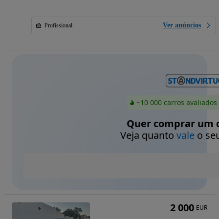
Ver anúncios
Profissional
~10 000 carros avaliados
Quer comprar um c
Veja quanto
vale
o seu
2 000
EUR