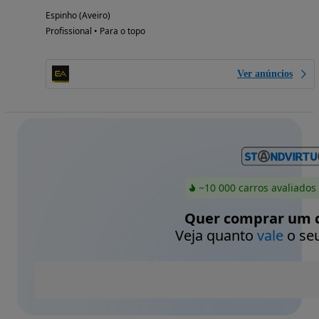
Espinho (Aveiro)
Profissional • Para o topo
Ver anúncios
~10 000 carros avaliados
Quer comprar um c
Veja quanto
vale
o seu