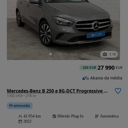
1
/
6
27 990
-
260 EUR
EUR
Abaixo da média
Mercedes-Benz B 250 e 8G-DCT Progressive Advanced
1332 cm3 • 218 cv
Promovido
42 054 km
Híbrido Plug-In
Automática
2022