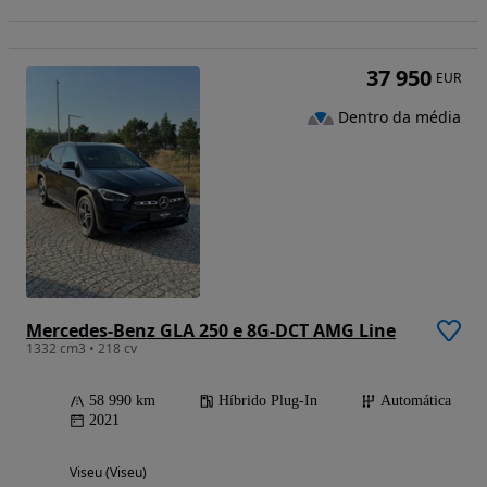
37 950
EUR
Dentro da média
Mercedes-Benz GLA 250 e 8G-DCT AMG Line
1332 cm3 • 218 cv
58 990 km
Híbrido Plug-In
Automática
2021
Viseu (Viseu)