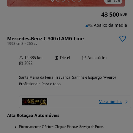
1
/
6
43 500
EUR
Abaixo da média
Mercedes-Benz C 300 d AMG Line
1993 cm3 • 265 cv
12 385 km
Diesel
Automática
2022
Santa Maria da Feira, Travanca, Sanfins e Espargo (Aveiro)
Profissional • Para o topo
Ver anúncios
Alta Rotação Automóveis
Financiamento
Oficina
Chapa e Pintura
Serviço de Pneus