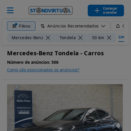
Começar
a vender
Anúncios Recomendados
Filtros
Guar
Limpar 
Mercedes-Benz
Tondela
50 km
Mercedes-Benz Tondela - Carros
Número de anúncios:
506
Como são posicionados os anúncios?