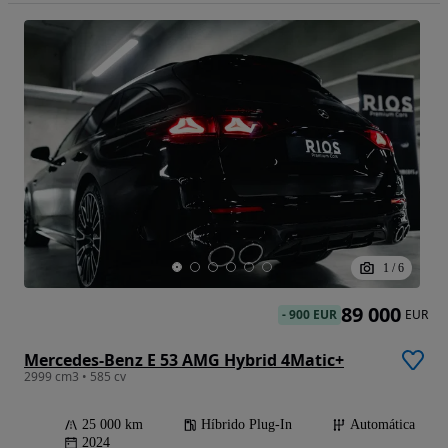
1
/
6
89 000
-
900 EUR
EUR
Mercedes-Benz E 53 AMG Hybrid 4Matic+
2999 cm3 • 585 cv
25 000 km
Híbrido Plug-In
Automática
2024