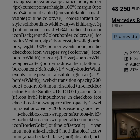
48 250
EUR
190 cv
Promovido
2 99
Elétr
Autom
2026