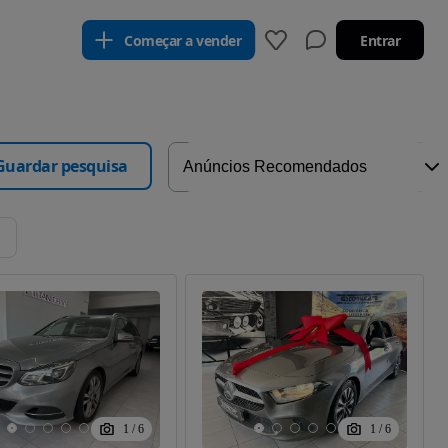
Começar a vender
Entrar
Guardar pesquisa
s
1
/
6
1
/
6