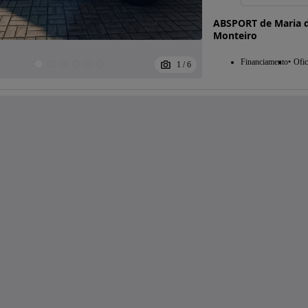
ABSPORT de Maria d
Monteiro
Financiamento
Ofic
1
/
6