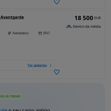
18 500
C Avantgarde
EUR
Dentro da média
Automática
2015
Ver anúncios
dos os meses
vale
o seu carro antigo