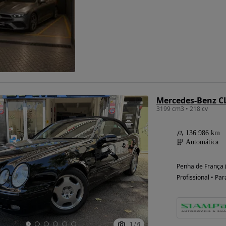
Possibilidade de
financiamento
Mercedes-Benz CL
3199 cm3 • 218 cv
136 986 km
Automática
Penha de França 
Profissional • Par
1
/
6