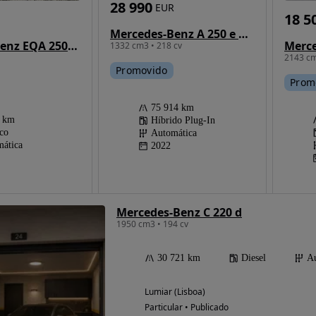
28 990
EUR
18 5
Mercedes-Benz A 250 e AMG Line
Mercedes-Benz EQA 250+ AMG Line
1332 cm3 • 218 cv
2143 cm
Promovido
Prom
75 914 km
6 km
Híbrido Plug-In
ico
Automática
ática
2022
Mercedes-Benz C 220 d
1950 cm3 • 194 cv
30 721 km
Diesel
Au
Lumiar (Lisboa)
Particular • Publicado