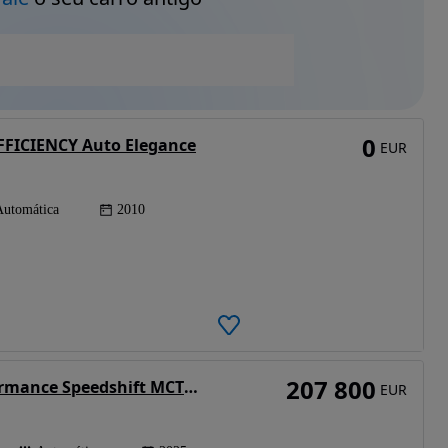
0
FFICIENCY Auto Elegance
EUR
Automática
2010
207 800
Mercedes-Benz AMG GT 63 S E Performance Speedshift MCT 9G
EUR