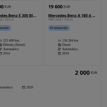
00
19 600
EUR
EUR
Mercedes-Benz E 300 Bluetec Hybrid Avantgarde
Mercedes-Benz A 180 d Style Aut.
3 • 231 cv
1461 cm3 • 116 cv
ovido
Promovido
225 600 km
134 204 km
Híbrido (Diesel)
Diesel
Automática
Automática
2014
2019
2 000
EUR
tomática
2020