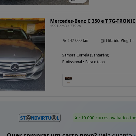
Mercedes-Benz C 350 e T 7G-TRONI
1991 cm3 • 279 cv
147 000 km
Híbrido Plug-In
Samora Correia (Santarém)
Profissional • Para o topo
~10 000 carros avaliados to
Quer comprar um carro novo?
Veja quanto