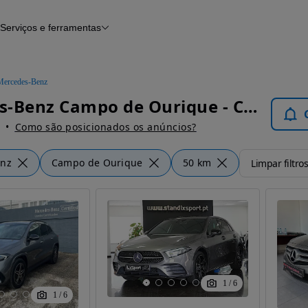
Serviços e ferramentas
Financiamento
Avaliar o meu carro
iamento
Serviço de check-up
Histórico do veículo
Mercedes-Benz
Notícias e artigos
Mercedes-Benz Campo de Ourique - Carros
Como são posicionados os anúncios?
enz
Campo de Ourique
50 km
Limpar filtro
1
/
6
1
/
6