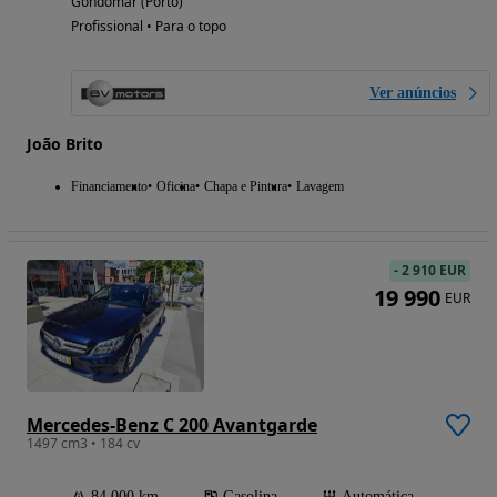
Gondomar (Porto)
Profissional • Para o topo
Ver anúncios
João Brito
Financiamento
Oficina
Chapa e Pintura
Lavagem
-
2 910 EUR
19 990
EUR
Mercedes-Benz C 200 Avantgarde
1497 cm3 • 184 cv
84 000 km
Gasolina
Automática