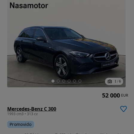
1
/
6
52 000
EUR
Mercedes-Benz C 300
1993 cm3 • 313 cv
Promovido