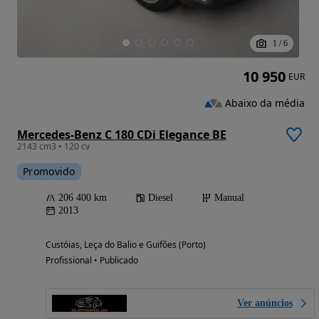
1
/
6
10 950
EUR
Abaixo da média
Mercedes-Benz C 180 CDi Elegance BE
2143 cm3 • 120 cv
Promovido
206 400 km
Diesel
Manual
2013
Custóias, Leça do Balio e Guifões (Porto)
Profissional • Publicado
Ver anúncios