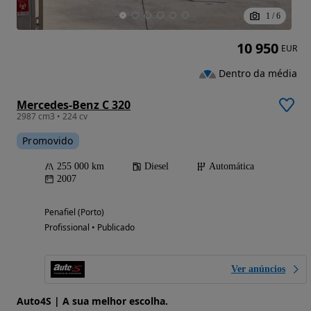
1
/
6
10 950
EUR
Dentro da média
Mercedes-Benz C 320
2987 cm3 • 224 cv
Promovido
255 000 km
Diesel
Automática
2007
Penafiel (Porto)
Profissional • Publicado
Ver anúncios
Auto4S | A sua melhor escolha.