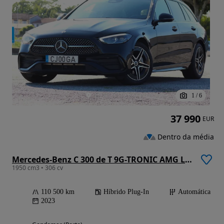
1
/
6
37 990
EUR
Dentro da média
Mercedes-Benz C 300 de T 9G-TRONIC AMG Line
1950 cm3 • 306 cv
110 500 km
Híbrido Plug-In
Automática
2023