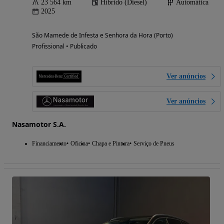
23 564 km
Híbrido (Diesel)
Automática
2025
São Mamede de Infesta e Senhora da Hora (Porto)
Profissional • Publicado
Ver anúncios
Ver anúncios
Nasamotor S.A.
Financiamento
Oficina
Chapa e Pintura
Serviço de Pneus