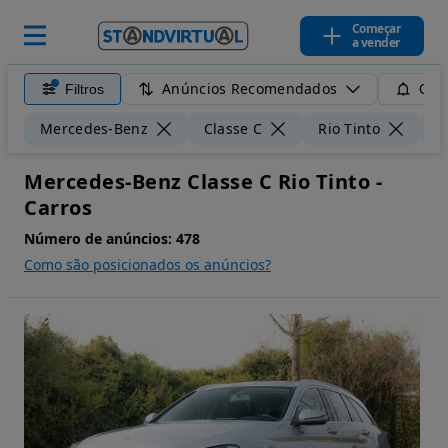
Começar
a vender
Anúncios Recomendados
Filtros
Guar
Mercedes-Benz
Classe C
Rio Tinto
5
Mercedes-Benz Classe C Rio Tinto -
Carros
Número de anúncios:
478
Como são posicionados os anúncios?