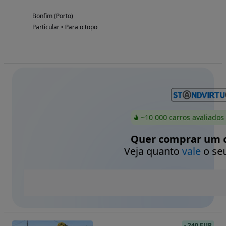
Bonfim (Porto)
Particular • Para o topo
~10 000 carros avaliados
Quer comprar um c
Veja quanto
vale
o seu
-
240 EUR