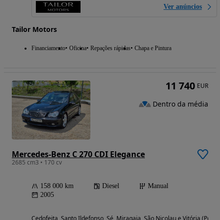
Ver anúncios
Tailor Motors
Financiamento
Oficina
Repações rápidas
Chapa e Pintura
11 740
EUR
Dentro da média
Mercedes-Benz C 270 CDI Elegance
2685 cm3 • 170 cv
158 000 km
Diesel
Manual
2005
Cedofeita, Santo Ildefonso, Sé, Miragaia, São Nicolau e Vitória (Porto