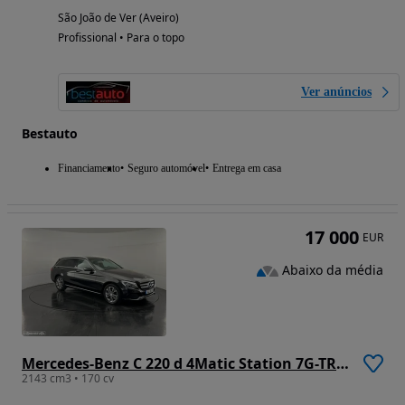
São João de Ver (Aveiro)
Profissional • Para o topo
Ver anúncios
Bestauto
Financiamento
Seguro automóvel
Entrega em casa
17 000
EUR
Abaixo da média
Mercedes-Benz C 220 d 4Matic Station 7G-TRONIC Avantgarde
2143 cm3 • 170 cv