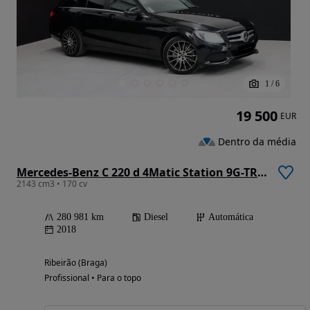
1
/
6
19 500
EUR
Dentro da média
Mercedes-Benz C 220 d 4Matic Station 9G-TRONIC Avantgarde
2143 cm3 • 170 cv
280 981 km
Diesel
Automática
2018
Ribeirão (Braga)
Profissional • Para o topo