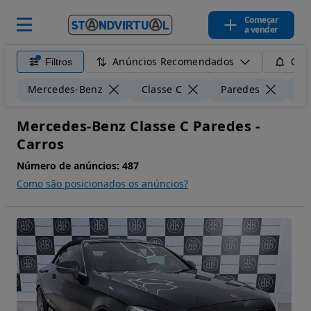
Começar
a vender
Anúncios Recomendados
Filtros
Guar
Mercedes-Benz
Classe C
Paredes
50
Mercedes-Benz Classe C Paredes -
Carros
Número de anúncios:
487
Como são posicionados os anúncios?