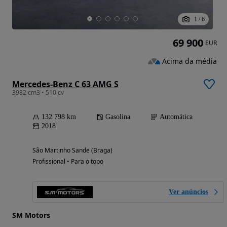
1
/
6
69 900
EUR
Acima da média
Mercedes-Benz C 63 AMG S
3982 cm3 • 510 cv
132 798 km
Gasolina
Automática
2018
São Martinho Sande (Braga)
Profissional • Para o topo
Ver anúncios
SM Motors