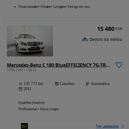
Financiamento
Oficina
Lavagem
Entrega em casa
15 480
EUR
Dentro da média
Mercedes-Benz C 180 BlueEFFICIENCY 7G-TRONIC
1796 cm3 • 156 cv
135 772 km
Gasolina
Automática
2011
Espinho (Aveiro)
Profissional • Para o topo
Ver anúncios