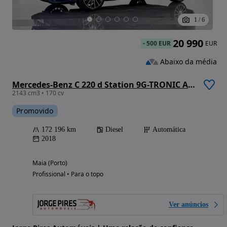
1
/
6
20 990
-
500 EUR
EUR
Abaixo da média
Mercedes-Benz C 220 d Station 9G-TRONIC Avantgarde
2143 cm3 • 170 cv
Promovido
172 196 km
Diesel
Automática
2018
Maia (Porto)
Profissional • Para o topo
Ver anúncios