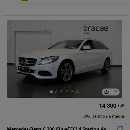
1
/
6
14 800
EUR
Dentro da média
Mercedes-Benz C 200 (BlueTEC) d Station Avantgarde