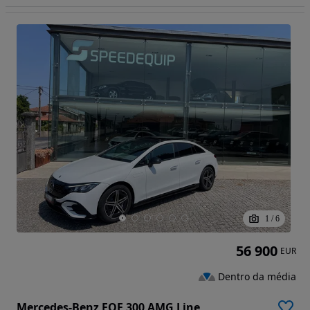
1
/
6
56 900
EUR
Dentro da média
Mercedes-Benz EQE 300 AMG Line