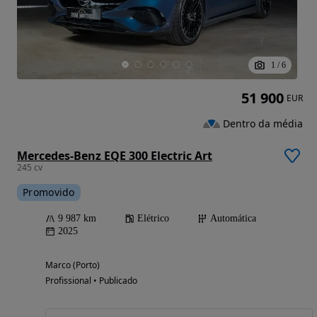
1
/
6
51 900
EUR
Dentro da média
Mercedes-Benz EQE 300 Electric Art
245 cv
Promovido
9 987 km
Elétrico
Automática
2025
Marco (Porto)
Profissional • Publicado