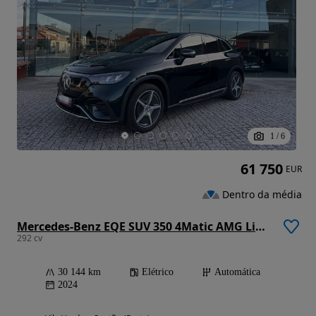
1
/
6
61 750
EUR
Dentro da média
Mercedes-Benz EQE SUV 350 4Matic AMG Line Premium
292 cv
30 144 km
Elétrico
Automática
2024