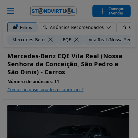
Começar
a vender
Anúncios Recomendados
Filtros
Guar
Mercedes-Benz
EQE
Vila Real (Nossa Senho
Mercedes-Benz EQE Vila Real (Nossa
Senhora da Conceição, São Pedro e
São Dinis) - Carros
Número de anúncios:
11
Como são posicionados os anúncios?