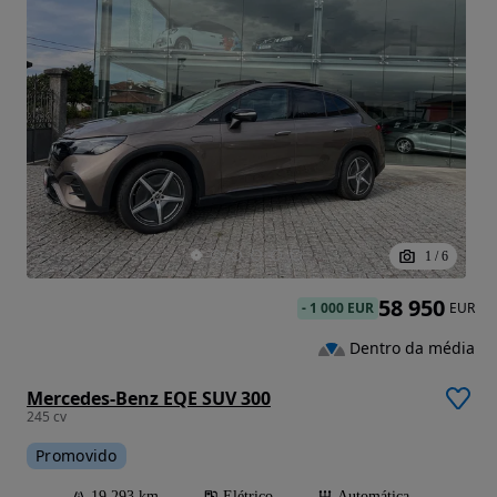
1
/
6
58 950
-
1 000 EUR
EUR
Dentro da média
Mercedes-Benz EQE SUV 300
245 cv
Promovido
19 293 km
Elétrico
Automática