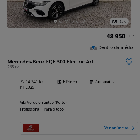
1
/
6
48 950
EUR
Dentro da média
Mercedes-Benz EQE 300 Electric Art
265 cv
14 241 km
Elétrico
Automática
2025
Vila Verde e Santão (Porto)
Profissional • Para o topo
Ver anúncios