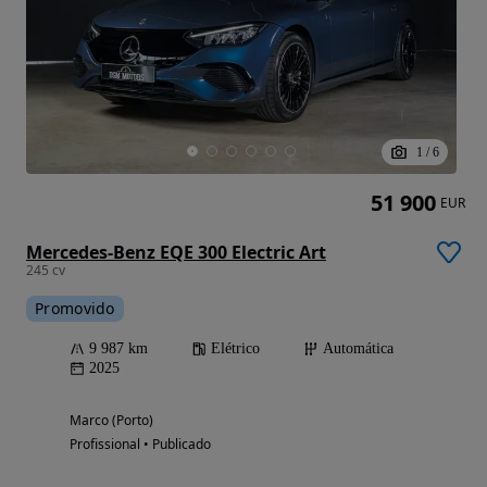
1
/
6
51 900
EUR
Mercedes-Benz EQE 300 Electric Art
245 cv
Promovido
9 987 km
Elétrico
Automática
2025
Marco (Porto)
Profissional • Publicado