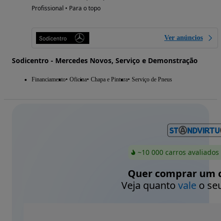
Profissional • Para o topo
Ver anúncios
Sodicentro - Mercedes Novos, Serviço e Demonstração
Financiamento
Oficina
Chapa e Pintura
Serviço de Pneus
~10 000 carros avaliados
Quer comprar um c
Veja quanto
vale
o seu