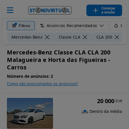
Começar
a vender
Anúncios Recomendados
Filtros
Guar
Mercedes-Benz
Classe CLA
CLA 200
Mercedes-Benz Classe CLA CLA 200
Malagueira e Horta das Figueiras -
Carros
Número de anúncios:
2
Como são posicionados os anúncios?
20 000
EUR
Dentro da média