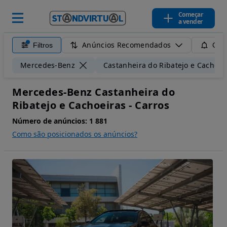
Começar
a vender
Anúncios Recomendados
Filtros
Guar
Mercedes-Benz
Castanheira do Ribatejo e Cachoei
Mercedes-Benz Castanheira do
Ribatejo e Cachoeiras - Carros
Número de anúncios:
1 881
Como são posicionados os anúncios?