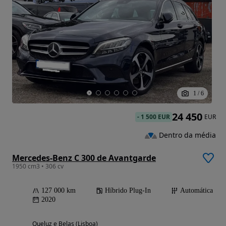
1
/
6
24 450
-
1 500 EUR
EUR
Dentro da média
Mercedes-Benz C 300 de Avantgarde
1950 cm3 • 306 cv
127 000 km
Híbrido Plug-In
Automática
2020
Queluz e Belas (Lisboa)