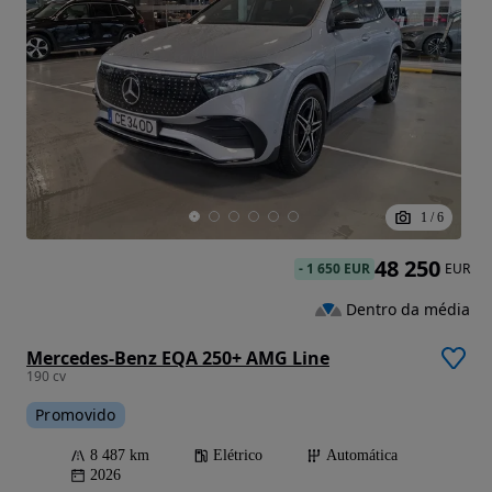
1
/
6
48 250
-
1 650 EUR
EUR
Dentro da média
Mercedes-Benz EQA 250+ AMG Line
190 cv
Promovido
8 487 km
Elétrico
Automática
2026