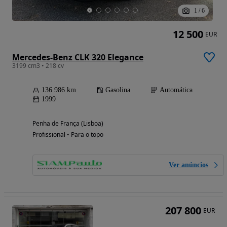
1
/
6
12 500
EUR
Mercedes-Benz CLK 320 Elegance
3199 cm3 • 218 cv
136 986 km
Gasolina
Automática
1999
Penha de França (Lisboa)
Profissional • Para o topo
Ver anúncios
207 800
EUR