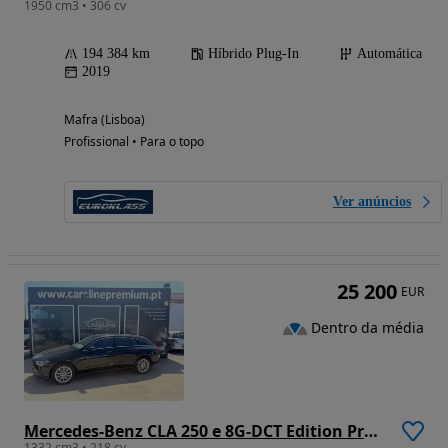
1950 cm3 • 306 cv
194 384 km
Híbrido Plug-In
Automática
2019
Mafra (Lisboa)
Profissional • Para o topo
Ver anúncios
25 200
EUR
Dentro da média
Mercedes-Benz CLA 250 e 8G-DCT Edition Progressive Line
1332 cm3 • 218 cv