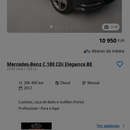
1
/
6
10 950
EUR
Abaixo da média
Mercedes-Benz C 180 CDi Elegance BE
2143 cm3 • 120 cv
206 400 km
Diesel
Manual
2013
Custóias, Leça do Balio e Guifões (Porto)
Profissional • Para o topo
Ver anúncios