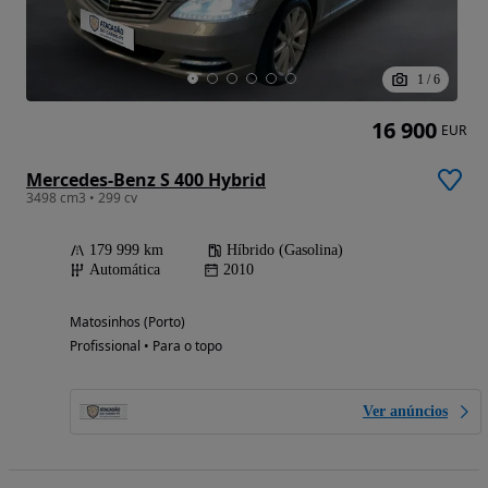
1
/
6
16 900
EUR
Mercedes-Benz S 400 Hybrid
3498 cm3 • 299 cv
179 999 km
Híbrido (Gasolina)
Automática
2010
Matosinhos (Porto)
Profissional • Para o topo
Ver anúncios