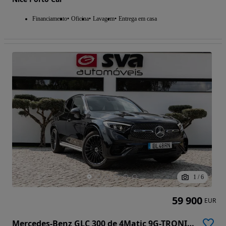
Financiamento
Oficina
Lavagem
Entrega em casa
1
/
6
59 900
EUR
Mercedes-Benz GLC 300 de 4Matic 9G-TRONIC Edition AMG Line