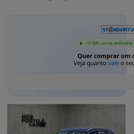
~10 000 carros avaliados
Quer comprar um c
Veja quanto
vale
o seu