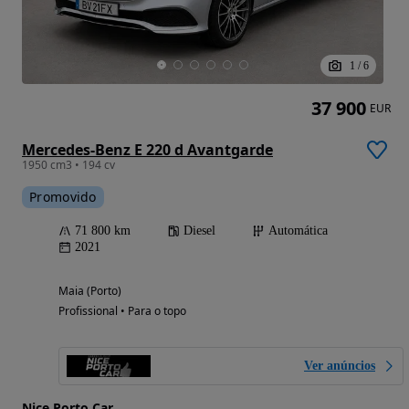
1
/
6
37 900
EUR
Mercedes-Benz E 220 d Avantgarde
1950 cm3 • 194 cv
Promovido
71 800 km
Diesel
Automática
2021
Maia (Porto)
Profissional • Para o topo
Ver anúncios
Nice Porto Car