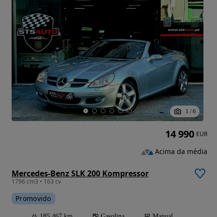
1
/
6
14 990
EUR
Acima da média
Mercedes-Benz SLK 200 Kompressor
1796 cm3 • 163 cv
Promovido
185 467 km
Gasolina
Manual