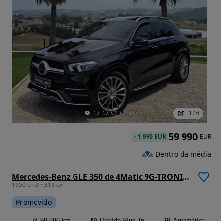
1
/
6
59 990
-
1 990 EUR
EUR
Dentro da média
Mercedes-Benz GLE 350 de 4Matic 9G-TRONIC AMG Line
1950 cm3 • 319 cv
Promovido
98 000 km
Híbrido Plug-In
Automática