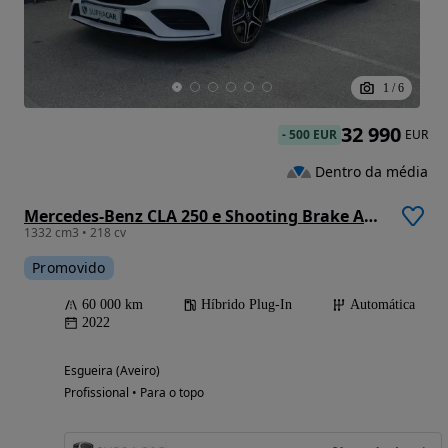
1
/
6
32 990
-
500 EUR
EUR
Dentro da média
Mercedes-Benz CLA 250 e Shooting Brake AMG Line
1332 cm3 • 218 cv
Promovido
60 000 km
Híbrido Plug-In
Automática
2022
Esgueira (Aveiro)
Profissional • Para o topo