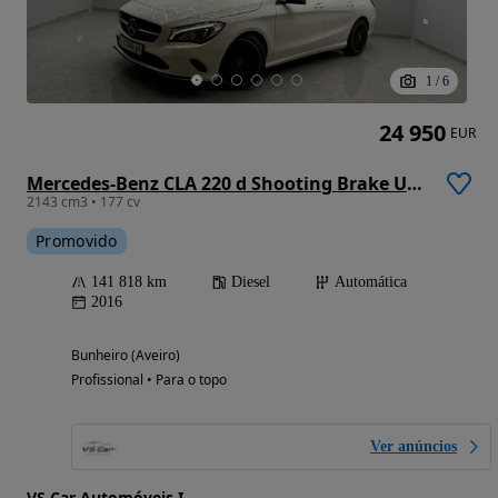
1
/
6
24 950
EUR
Mercedes-Benz CLA 220 d Shooting Brake Urban Aut.
2143 cm3 • 177 cv
Promovido
141 818 km
Diesel
Automática
2016
Bunheiro (Aveiro)
Profissional • Para o topo
Ver anúncios
VS Car Automóveis I