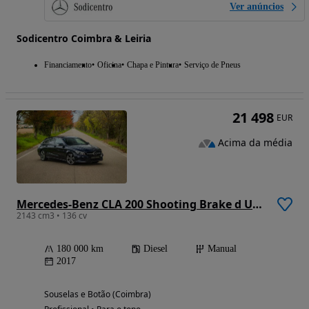
Ver anúncios
Sodicentro Coimbra & Leiria
Financiamento
Oficina
Chapa e Pintura
Serviço de Pneus
21 498
EUR
Acima da média
Mercedes-Benz CLA 200 Shooting Brake d Urban
2143 cm3 • 136 cv
180 000 km
Diesel
Manual
2017
Souselas e Botão (Coimbra)