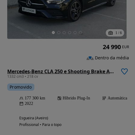
1
/
6
24 990
EUR
Dentro da média
Mercedes-Benz CLA 250 e Shooting Brake AMG Line
1332 cm3 • 218 cv
Promovido
177 300 km
Híbrido Plug-In
Automática
2022
Esgueira (Aveiro)
Profissional • Para o topo