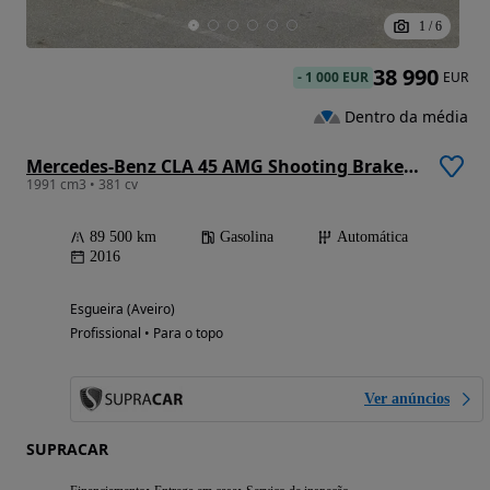
1
/
6
38 990
-
1 000 EUR
EUR
Dentro da média
Mercedes-Benz CLA 45 AMG Shooting Brake 4-Matic
1991 cm3 • 381 cv
89 500 km
Gasolina
Automática
2016
Esgueira (Aveiro)
Profissional • Para o topo
Ver anúncios
SUPRACAR