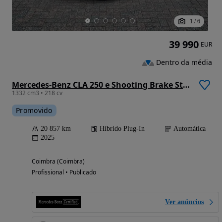
1
/
6
39 990
EUR
Dentro da média
Mercedes-Benz CLA 250 e Shooting Brake Style Plus
1332 cm3 • 218 cv
Promovido
20 857 km
Híbrido Plug-In
Automática
2025
Coimbra (Coimbra)
Profissional • Publicado
Ver anúncios