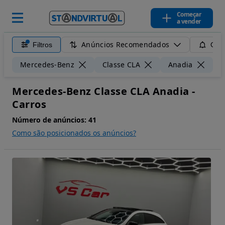
Começar
a vender
Anúncios Recomendados
Filtros
Guar
Mercedes-Benz
Classe CLA
Anadia
Mercedes-Benz Classe CLA Anadia -
Carros
Número de anúncios:
41
Como são posicionados os anúncios?