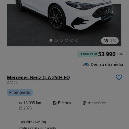
1
/
6
53 990
-
1 000 EUR
EUR
Dentro da média
Mercedes-Benz CLA 250+ EQ
272 cv
Promovido
13 095 km
Elétrico
Automática
2025
Esgueira (Aveiro)
Profissional • Publicado