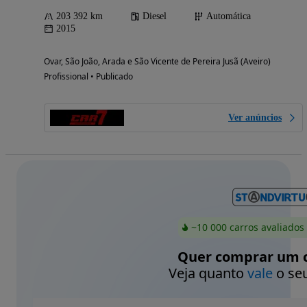
203 392 km
Diesel
Automática
2015
Ovar, São João, Arada e São Vicente de Pereira Jusã (Aveiro)
Profissional • Publicado
Ver anúncios
~10 000 carros avaliados
Quer comprar um c
Veja quanto
vale
o seu