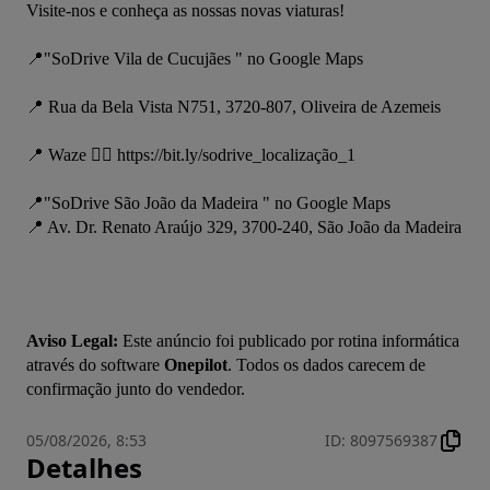
Visite-nos e conheça as nossas novas viaturas!
📍"SoDrive Vila de Cucujães " no Google Maps
📍 Rua da Bela Vista N751, 3720-807, Oliveira de Azemeis
📍 Waze 👉🏾 https://bit.ly/sodrive_localização_1
📍"SoDrive São João da Madeira " no Google Maps
📍 Av. Dr. Renato Araújo 329, 3700-240, São João da Madeira
Aviso Legal:
 Este anúncio foi publicado por rotina informática 
através do software 
Onepilot
. Todos os dados carecem de 
confirmação junto do vendedor.
05/08/2026, 8:53
ID
:
8097569387
Detalhes