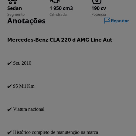
Sedan
1 950 cm3
190 cv
Segmento
Cilindrada
Potência
Anotações
Reportar
𝗠𝗲𝗿𝗰𝗲𝗱𝗲𝘀-𝗕𝗲𝗻𝘇 𝗖𝗟𝗔 𝟮𝟮𝟬 𝗱 𝗔𝗠𝗚 𝗟𝗶𝗻𝗲 𝗔𝘂𝘁.
✔️ Set. 2010
✔️ 95 Mil Km
✔️ Viatura nacional
✔️ Histórico completo de manutenção na marca