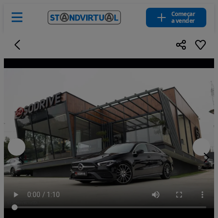
Começar
a vender