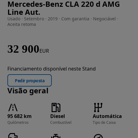
Mercedes-Benz CLA 220 d AMG
Imagem 1 de 62
Line Aut.
Usado · Setembro · 2019 · Com garantia · Negociável ·
Aceita retoma
32 900
EUR
Financiamento disponível neste Stand
Pedir proposta
Visão geral
95 682 km
Diesel
Automática
Quilómetros
Combustível
Tipo de Caixa