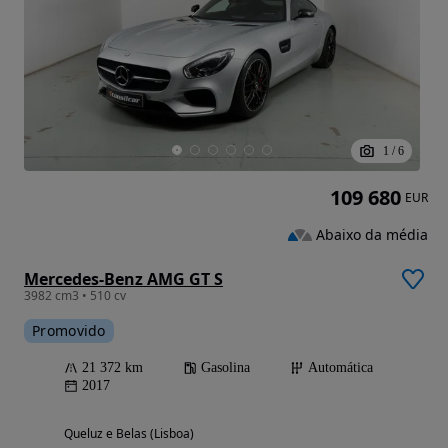
1
/
6
109 680
EUR
Abaixo da média
Mercedes-Benz AMG GT S
3982 cm3 • 510 cv
Promovido
21 372 km
Gasolina
Automática
2017
Queluz e Belas (Lisboa)