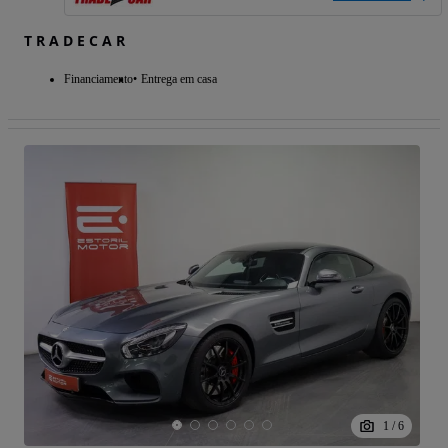
T R A D E C A R
Financiamento
Entrega em casa
1
/
6