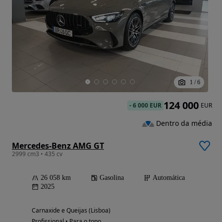
1
/
6
124 000
-
6 000 EUR
EUR
Dentro da média
Mercedes-Benz AMG GT
2999 cm3 • 435 cv
26 058 km
Gasolina
Automática
2025
Carnaxide e Queijas (Lisboa)
Profissional • Para o topo