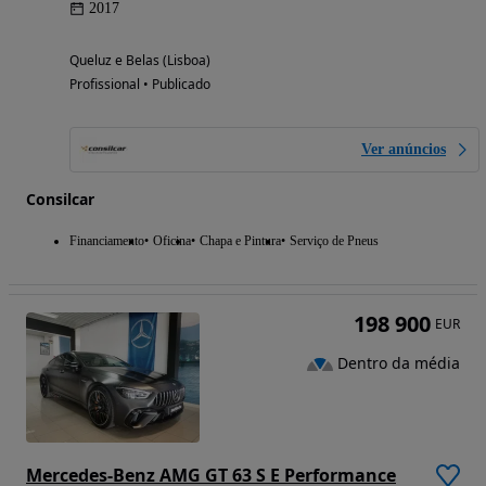
2017
Queluz e Belas (Lisboa)
Profissional • Publicado
Ver anúncios
Consilcar
Financiamento
Oficina
Chapa e Pintura
Serviço de Pneus
198 900
EUR
Dentro da média
Mercedes-Benz AMG GT 63 S E Performance