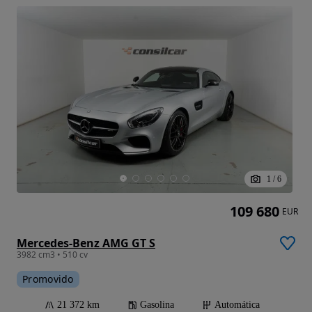
1
/
6
109 680
EUR
Mercedes-Benz AMG GT S
3982 cm3 • 510 cv
Promovido
21 372 km
Gasolina
Automática