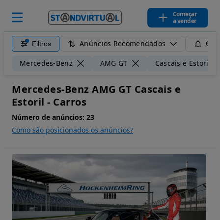
Começar
a vender
Anúncios Recomendados
Filtros
Guar
Mercedes-Benz
AMG GT
Cascais e Estoril
Mercedes-Benz AMG GT Cascais e
Estoril - Carros
Número de anúncios:
23
Como são posicionados os anúncios?