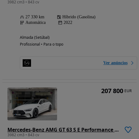
3982 cm3 • 843 cv
27 330 km
Híbrido (Gasolina)
Automática
2022
Almada (Setúbal)
Profissional • Para o topo
Ver anúncios
207 800
EUR
Mercedes-Benz AMG GT 63 S E Performance Speedshift MCT 9G
3982 cm3 • 843 cv