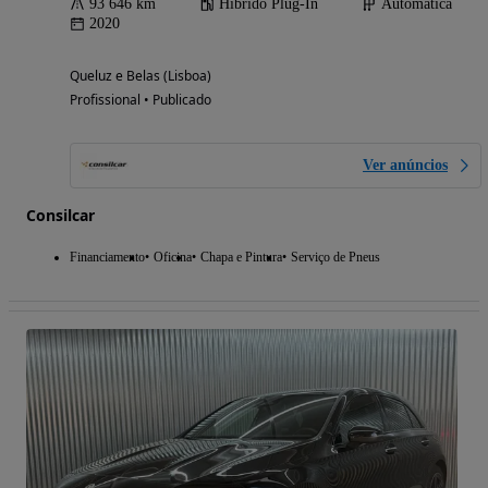
93 646 km
Híbrido Plug-In
Automática
2020
Queluz e Belas (Lisboa)
Profissional • Publicado
Ver anúncios
Consilcar
Financiamento
Oficina
Chapa e Pintura
Serviço de Pneus