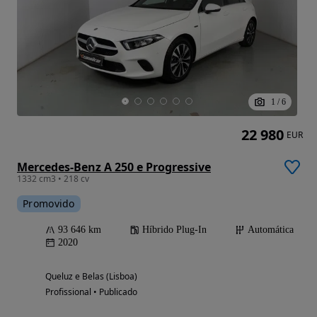
1
/
6
22 980
EUR
Mercedes-Benz A 250 e Progressive
1332 cm3 • 218 cv
Promovido
93 646 km
Híbrido Plug-In
Automática
2020
Queluz e Belas (Lisboa)
Profissional • Publicado