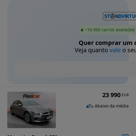
~10 000 carros avaliados
Quer comprar um c
Veja quanto
vale
o seu
23 990
EUR
Abaixo da média