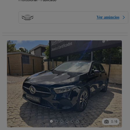
Ver anúncios
1
/
6