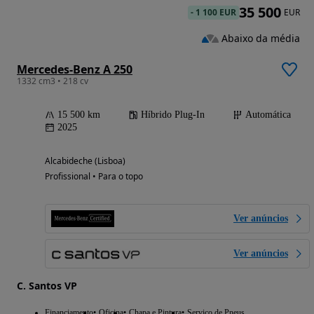
35 500
-
1 100 EUR
EUR
Abaixo da média
Mercedes-Benz A 250
1332 cm3 • 218 cv
15 500 km
Híbrido Plug-In
Automática
2025
Alcabideche (Lisboa)
Profissional • Para o topo
Ver anúncios
Ver anúncios
C. Santos VP
Financiamento
Oficina
Chapa e Pintura
Serviço de Pneus