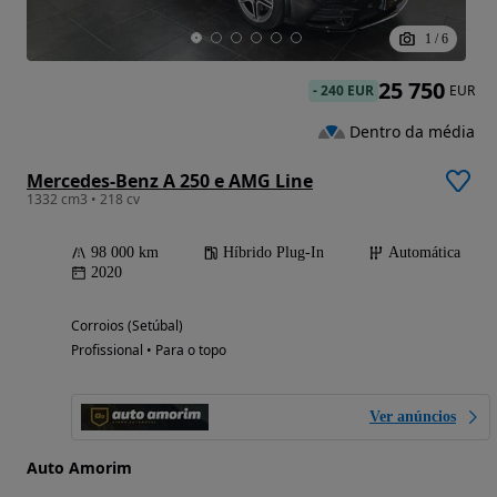
1
/
6
25 750
-
240 EUR
EUR
Dentro da média
Mercedes-Benz A 250 e AMG Line
1332 cm3 • 218 cv
98 000 km
Híbrido Plug-In
Automática
2020
Corroios (Setúbal)
Profissional • Para o topo
Ver anúncios
Auto Amorim