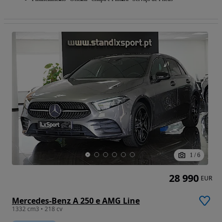
1
/
6
28 990
EUR
Mercedes-Benz A 250 e AMG Line
1332 cm3 • 218 cv