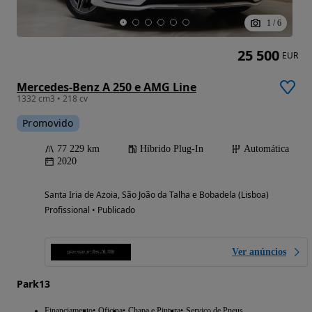
1
/
6
25 500
EUR
Mercedes-Benz A 250 e AMG Line
1332 cm3 • 218 cv
Promovido
77 229 km
Híbrido Plug-In
Automática
2020
Santa Iria de Azoia, São João da Talha e Bobadela (Lisboa)
Profissional • Publicado
Ver anúncios
Park13
Financiamento
Oficina
Chapa e Pintura
Serviço de Pneus