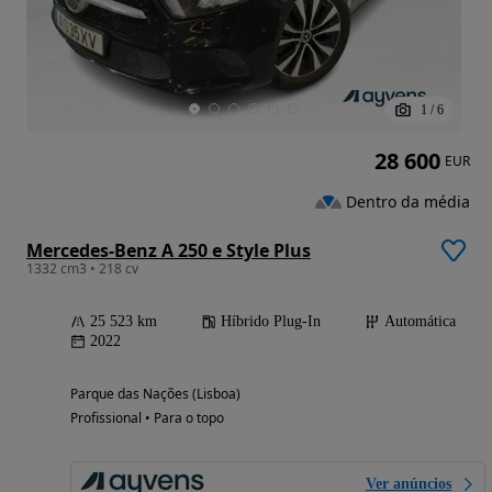
1
/
6
28 600
EUR
Dentro da média
Mercedes-Benz A 250 e Style Plus
1332 cm3 • 218 cv
25 523 km
Híbrido Plug-In
Automática
2022
Parque das Nações (Lisboa)
Profissional • Para o topo
Ver anúncios