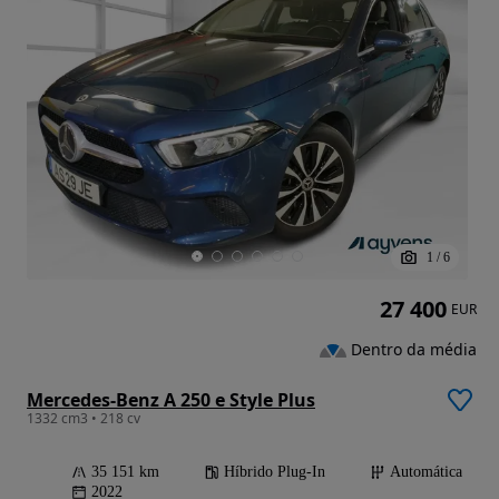
1
/
6
27 400
EUR
Dentro da média
Mercedes-Benz A 250 e Style Plus
1332 cm3 • 218 cv
35 151 km
Híbrido Plug-In
Automática
2022