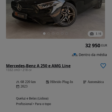
1
/
6
32 950
EUR
Dentro da média
Mercedes-Benz A 250 e AMG Line
1332 cm3 • 218 cv
68 220 km
Híbrido Plug-In
Automática
2023
Queluz e Belas (Lisboa)
Profissional • Para o topo