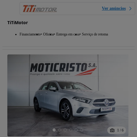
Ver anúncios
TiTiMotor
Financiamento
Oficina
Entrega em casa
Serviço de retoma
1
/
6