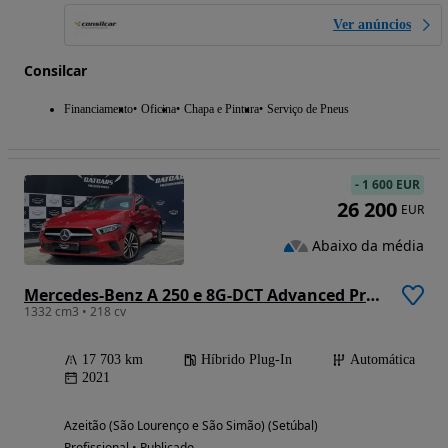
Ver anúncios
Consilcar
Financiamento
Oficina
Chapa e Pintura
Serviço de Pneus
-
1 600 EUR
26 200
EUR
Abaixo da média
Mercedes-Benz A 250 e 8G-DCT Advanced Progressive
1332 cm3 • 218 cv
17 703 km
Híbrido Plug-In
Automática
2021
Azeitão (São Lourenço e São Simão) (Setúbal)
Profissional • Publicado