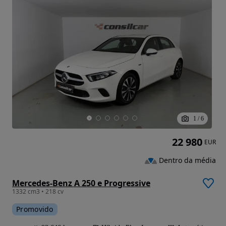
1
/
6
22 980
EUR
Dentro da média
Mercedes-Benz A 250 e Progressive
1332 cm3 • 218 cv
Promovido