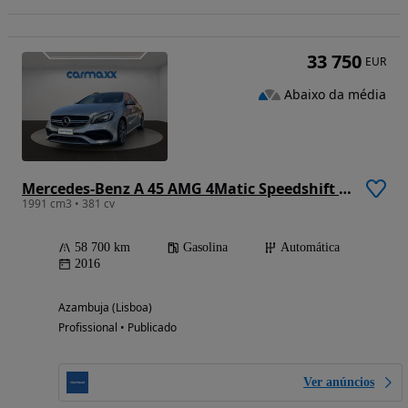
33 750
EUR
Abaixo da média
Mercedes-Benz A 45 AMG 4Matic Speedshift 7G-DCT
1991 cm3 • 381 cv
58 700 km
Gasolina
Automática
2016
Azambuja (Lisboa)
Profissional • Publicado
Ver anúncios