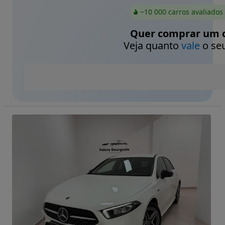
~10 000 carros avaliados
Quer comprar um c
Veja quanto
vale
o seu