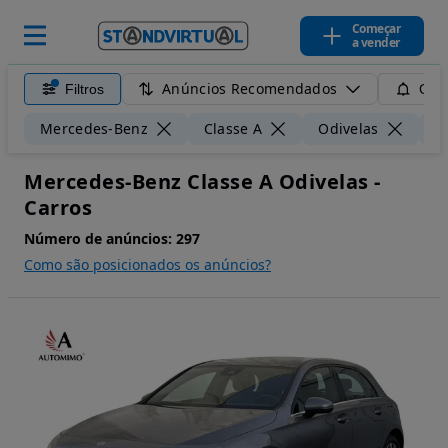
Começar
a vender
Anúncios Recomendados
Filtros
Guar
Mercedes-Benz
Classe A
Odivelas
5
Mercedes-Benz Classe A Odivelas -
Carros
Número de anúncios:
297
Como são posicionados os anúncios?