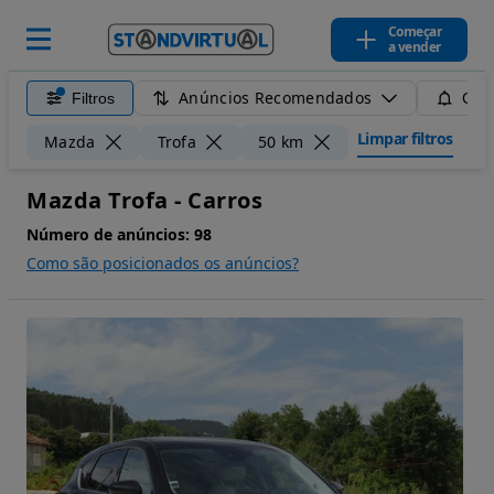
Começar
a vender
Anúncios Recomendados
Filtros
Guar
Limpar filtros
Mazda
Trofa
50 km
Mazda Trofa - Carros
Número de anúncios:
98
Como são posicionados os anúncios?