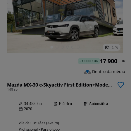
1
/
6
17 900
-
1 000 EUR
EUR
Dentro da média
Mazda MX-30 e-Skyactiv First Edition+Modern Confidence
145 cv
34 455 km
Elétrico
Automática
2020
Vila de Cucujães (Aveiro)
Profissional • Para o topo