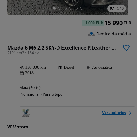
1
/
6
15 990
-
1 000 EUR
EUR
Dentro da média
Mazda 6 M6 2.2 SKY-D Excellence P.Leather White TAE Navi AT
2191 cm3 • 184 cv
150 000 km
Diesel
Automática
2018
Maia (Porto)
Profissional • Para o topo
Ver anúncios
VFMotors