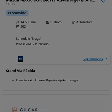
Mazda MX-30 e-SKYACTIV Advantage+Modern Confidence
145 cv
Promovido
14 500 km
Elétrico
Automática
2024
Serzedelo (Braga)
Profissional • Publicado
Ver anúncios
Stand Via Rápida
Financiamento
Oficina
Repações rápidas
Lavagem