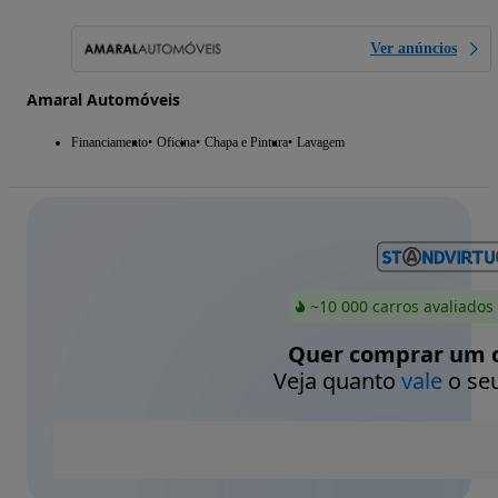
Ver anúncios
Amaral Automóveis
Financiamento
Oficina
Chapa e Pintura
Lavagem
~10 000 carros avaliados
Quer comprar um c
Veja quanto
vale
o seu