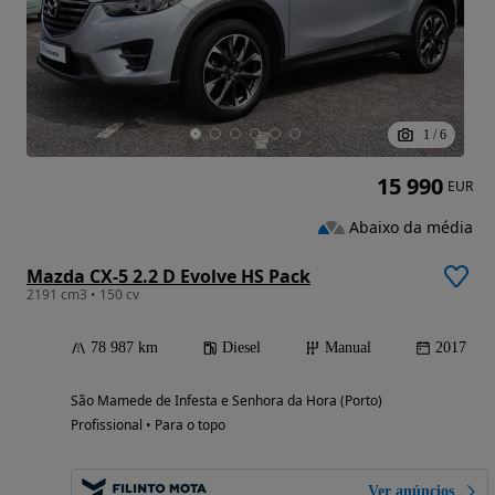
1
/
6
15 990
EUR
Abaixo da média
Mazda CX-5 2.2 D Evolve HS Pack
2191 cm3 • 150 cv
78 987 km
Diesel
Manual
2017
São Mamede de Infesta e Senhora da Hora (Porto)
Profissional • Para o topo
Ver anúncios