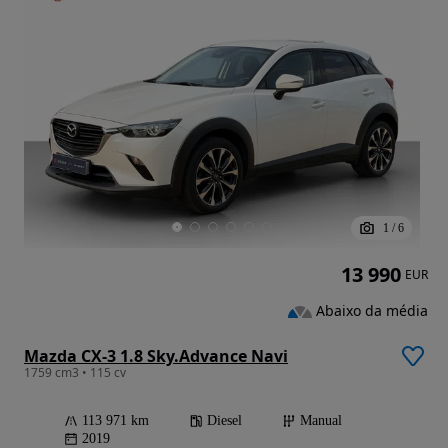
1
/
6
13 990
EUR
Abaixo da média
Mazda CX-3 1.8 Sky.Advance Navi
1759 cm3 • 115 cv
113 971 km
Diesel
Manual
2019