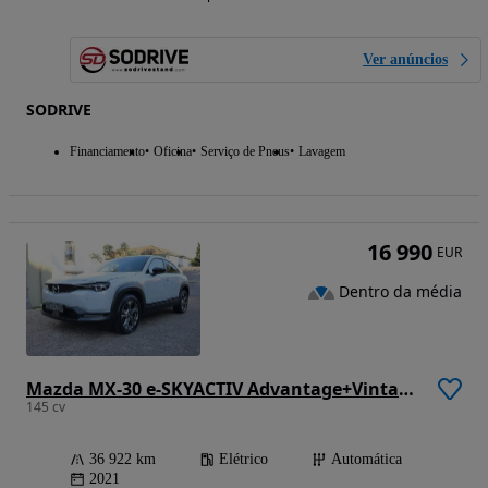
Ver anúncios
SODRIVE
Financiamento
Oficina
Serviço de Pneus
Lavagem
16 990
EUR
Dentro da média
Mazda MX-30 e-SKYACTIV Advantage+Vintage Leatherette
145 cv
36 922 km
Elétrico
Automática
2021