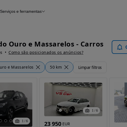
Serviços e ferramentas
Financiamento
Avaliar o meu carro
iamento
Serviço de check-up
Histórico do veículo
Notícias e artigos
do Ouro e Massarelos - Carros
os
Como são posicionados os anúncios?
uro e Massarelos
50 km
Limpar filtros
1
/
6
1
/
6
23 950
EUR