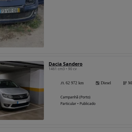
Possibilidade de
financiamento
Dacia Sandero
1461 cm3 • 90 cv
62 972 km
Diesel
M
Campanhã (Porto)
Particular • Publicado