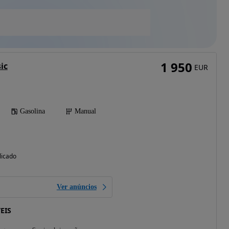
1 950
ic
EUR
Gasolina
Manual
licado
Ver anúncios
EIS