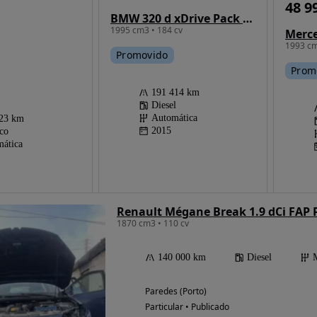
48 9
BMW 320 d xDrive Pack M Auto
1995 cm3 • 184 cv
1993 cm
Promovido
Prom
191 414 km
Diesel
Automática
223 km
2015
ico
ática
Renault Mégane Break 1.9 dCi FAP P
1870 cm3 • 110 cv
140 000 km
Diesel
Paredes (Porto)
Particular • Publicado