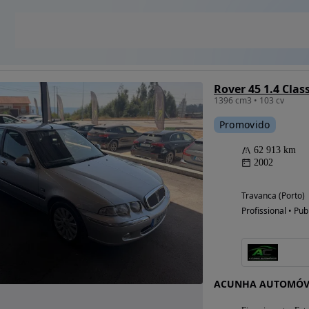
Rover 45 1.4 Class
1396 cm3 • 103 cv
Promovido
62 913 km
2002
Travanca (Porto)
Profissional • Pub
ACUNHA AUTOMÓV