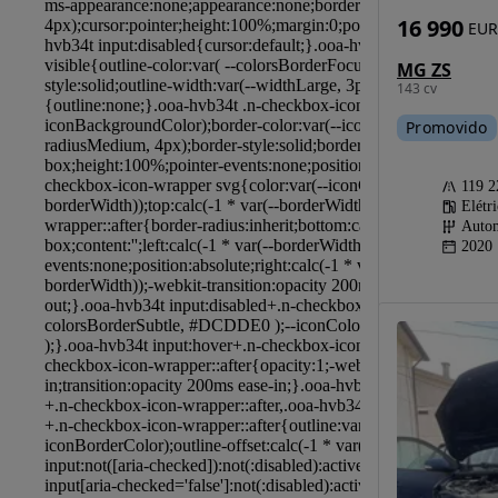
16 990
EUR
MG ZS
143 cv
Promovido
119 
Elétr
Autom
2020