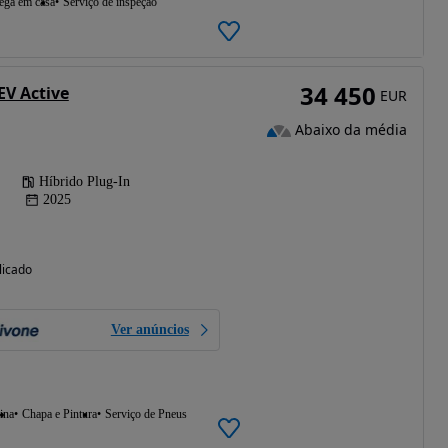
ega em casa
Serviço de inspeção
34 450
EV Active
EUR
Abaixo da média
Híbrido Plug-In
2025
licado
Ver anúncios
ina
Chapa e Pintura
Serviço de Pneus