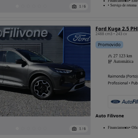
Financiamento
Entr
Serviço de retoma
1
/
6
Ford Kuga 2.5 PH
2488 cm3 • 243 cv
Promovido
27 123 km
Automática
Raimonda (Porto)
Profissional • Pub
Auto Filivone
Financiamento
Ofic
1
/
6