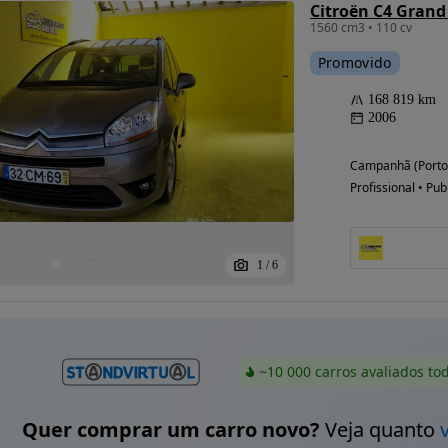
Citroën C4 Grand 
1560 cm3 • 110 cv
Promovido
168 819 km
2006
Campanhã (Porto
Profissional • Pub
1
/
6
~10 000 carros avaliados to
Quer comprar um carro novo?
Veja quanto