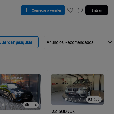
Começar a vender
Entrar
Guardar pesquisa
1
/
6
1
/
6
22 500
EUR