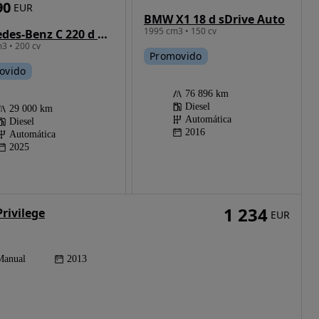
90
EUR
BMW X1 18 d sDrive Auto
1995 cm3 • 150 cv
Mercedes-Benz C 220 d 9G-TRONIC AMG Line
3 • 200 cv
Promovido
ovido
76 896 km
Diesel
29 000 km
Automática
Diesel
2016
Automática
2025
1 234
rivilege
EUR
Manual
2013