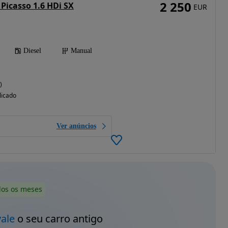
2 250
Picasso 1.6 HDi SX
EUR
Diesel
Manual
)
licado
Ver anúncios
dos os meses
vale
o seu carro antigo