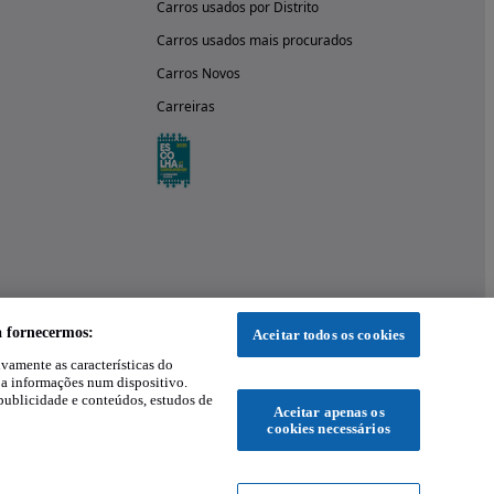
Carros usados por Distrito
Carros usados mais procurados
Carros Novos
Carreiras
a fornecermos:
Aceitar todos os cookies
ivamente as características do
 a informações num dispositivo.
publicidade e conteúdos, estudos de
Aceitar apenas os
cookies necessários