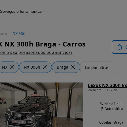
Serviços e ferramentas
Financiamento
Avaliar o meu carro
iamento
Serviço de check-up
Histórico do veículo
Lexus
NX 300h
Notícias e artigos
 NX 300h Braga - Carros
omo são posicionados os anúncios?
NX
NX 300h
Braga
Limpar filtros
Lexus NX 300h Ex
2494 cm3 • 197 cv
78 634 km
Automática
Covelas (Braga)