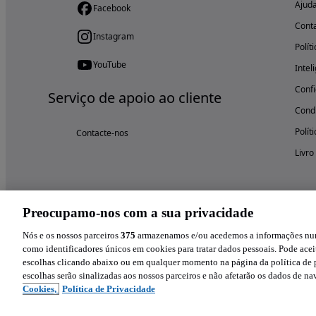
Ajud
Facebook
Cont
Instagram
Polít
YouTube
Intel
Confi
Serviço de apoio ao cliente
Condi
Polít
Contacte-nos
Livro
Preocupamo-nos com a sua privacidade
Nós e os nossos parceiros
375
armazenamos e/ou acedemos a informações num 
como identificadores únicos em cookies para tratar dados pessoais. Pode aceit
escolhas clicando abaixo ou em qualquer momento na página da política de p
escolhas serão sinalizadas aos nossos parceiros e não afetarão os dados de n
Cookies,
Política de Privacidade