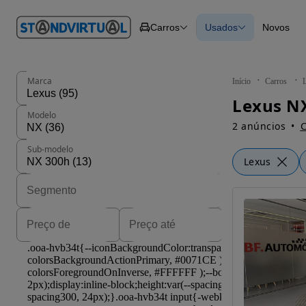
O nº 1
Carros
Usados
Novos
em
Carros
Carros
Comerciais
Todos os carros
Motos
Carros elétricos
Barcos
Carros com financ
Autocaravanas
Novos
Marca
Início
Carros
Pesados
Lexus NX
Modelo
2 anúncios
C
Sub-modelo
Lexus