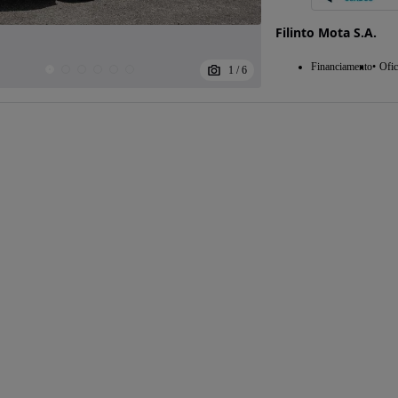
Filinto Mota S.A.
Financiamento
Ofic
1
/
6
Possibilidade de
financiamento