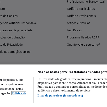
a
Profissionais no Standvirtual
acto
Tarifário Particulares
ica de Cookies
Tarifário Profissionais
igência Artificial Responsável
Artigos e Notícias
gurações de privacidade
Test Drives
ções de Utilização
Programa Usados ACAP
ica de Privacidade
Quanto vale o seu carro?
 de Reclamações online
Nós e os nossos parceiros tratamos os dados par
Utilizar dados de geolocalização precisos. Procurar at
dispositivo, tais
Experimenta a aplicação
dispositivo para identificação. Armazenar e/ou aceder
ar ou gerir as suas
Publicidade e conteúdos personalizados, medição de 
rivacidade. Estas
audiência e desenvolvimento de serviços.
avegação.
Política de
Lista de parceiros (fornecedores)