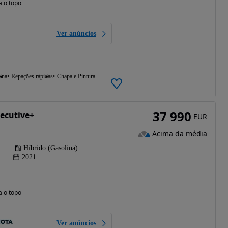
a o topo
Ver anúncios
ina
Repações rápidas
Chapa e Pintura
37 990
ecutive+
EUR
Acima da média
Híbrido (Gasolina)
2021
a o topo
Ver anúncios