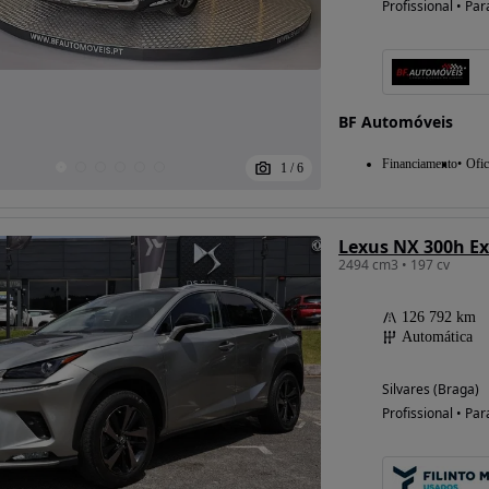
Profissional • Par
BF Automóveis
Financiamento
Ofic
1
/
6
Lexus NX 300h Ex
2494 cm3 • 197 cv
126 792 km
Automática
Silvares (Braga)
Profissional • Par