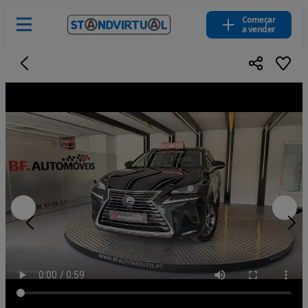
Começar
a vender