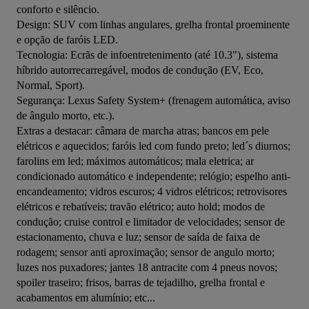
conforto e silêncio.

Design: SUV com linhas angulares, grelha frontal proeminente 
e opção de faróis LED.

Tecnologia: Ecrãs de infoentretenimento (até 10.3"), sistema 
híbrido autorrecarregável, modos de condução (EV, Eco, 
Normal, Sport).

Segurança: Lexus Safety System+ (frenagem automática, aviso 
de ângulo morto, etc.). 

Extras a destacar: câmara de marcha atras; bancos em pele 
elétricos e aquecidos; faróis led com fundo preto; led´s diurnos; 
farolins em led; máximos automáticos; mala eletrica; ar 
condicionado automático e independente; relógio; espelho anti-
encandeamento; vidros escuros; 4 vidros elétricos; retrovisores 
elétricos e rebatíveis; travão elétrico; auto hold; modos de 
condução; cruise control e limitador de velocidades; sensor de 
estacionamento, chuva e luz; sensor de saída de faixa de 
rodagem; sensor anti aproximação; sensor de angulo morto; 
luzes nos puxadores; jantes 18 antracite com 4 pneus novos; 
spoiler traseiro; frisos, barras de tejadilho, grelha frontal e 
acabamentos em alumínio; etc...
