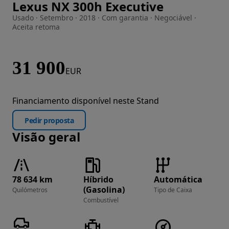
Lexus NX 300h Executive
Imagem 1 de 62
Usado · Setembro · 2018 · Com garantia · Negociável ·
Aceita retoma
31 900
EUR
Financiamento disponível neste Stand
Pedir proposta
Visão geral
78 634 km
Híbrido
Automática
(Gasolina)
Quilómetros
Tipo de Caixa
Combustível