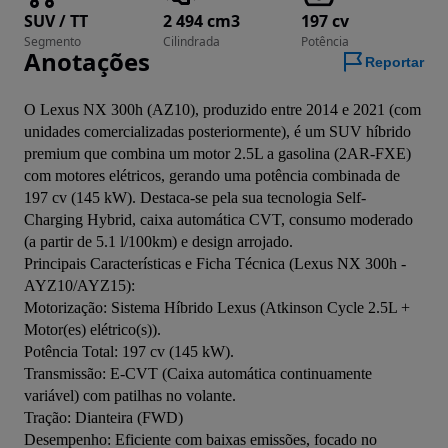
SUV / TT
2 494 cm3
197 cv
Segmento
Cilindrada
Potência
Anotações
Reportar
O Lexus NX 300h (AZ10), produzido entre 2014 e 2021 (com 
unidades comercializadas posteriormente), é um SUV híbrido 
premium que combina um motor 2.5L a gasolina (2AR-FXE) 
com motores elétricos, gerando uma potência combinada de 
197 cv (145 kW). Destaca-se pela sua tecnologia Self-
Charging Hybrid, caixa automática CVT, consumo moderado 
(a partir de 5.1 l/100km) e design arrojado. 

Principais Características e Ficha Técnica (Lexus NX 300h - 
AYZ10/AYZ15):

Motorização: Sistema Híbrido Lexus (Atkinson Cycle 2.5L + 
Motor(es) elétrico(s)).

Potência Total: 197 cv (145 kW).

Transmissão: E-CVT (Caixa automática continuamente 
variável) com patilhas no volante.

Tração: Dianteira (FWD) 

Desempenho: Eficiente com baixas emissões, focado no 