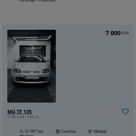
Particular • Publicado
7 000
EUR
MG TF 135
1796 cm3 • 136 cv
51 097 km
Gasolina
Manual