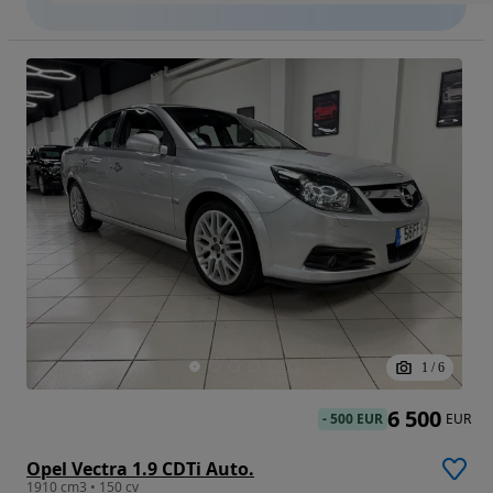
1
/
6
6 500
-
500 EUR
EUR
Opel Vectra 1.9 CDTi Auto.
1910 cm3 • 150 cv