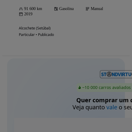
91 600 km
Gasolina
Manual
2019
Alcochete (Setúbal)
Particular • Publicado
~10 000 carros avaliados
Quer comprar um c
Veja quanto
vale
o seu