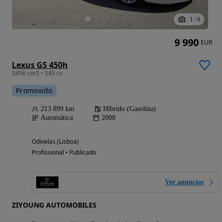
1
/
6
9 990
EUR
Lexus GS 450h
3456 cm3 • 345 cv
Promovido
213 899 km
Híbrido (Gasolina)
Automática
2008
Odivelas (Lisboa)
Profissional • Publicado
Ver anúncios
ZIYOUNG AUTOMOBILES