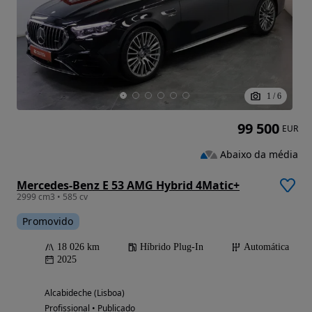
1
/
6
99 500
EUR
Abaixo da média
Mercedes-Benz E 53 AMG Hybrid 4Matic+
2999 cm3 • 585 cv
Promovido
18 026 km
Híbrido Plug-In
Automática
2025
Alcabideche (Lisboa)
Profissional • Publicado