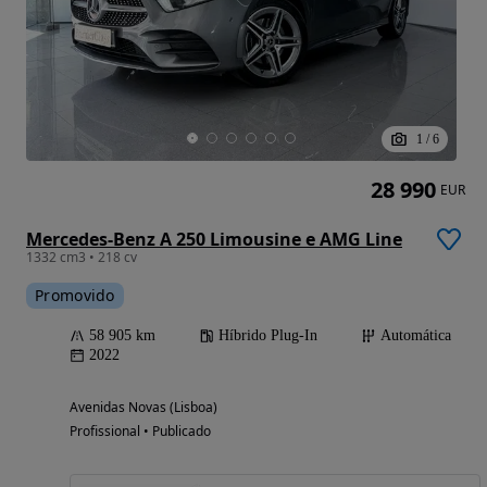
1
/
6
28 990
EUR
Mercedes-Benz A 250 Limousine e AMG Line
1332 cm3 • 218 cv
Promovido
58 905 km
Híbrido Plug-In
Automática
2022
Avenidas Novas (Lisboa)
Profissional • Publicado