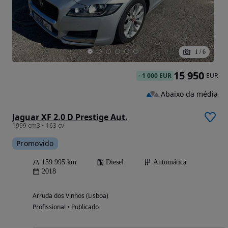
1
/
6
15 950
-
1 000 EUR
EUR
Abaixo da média
Jaguar XF 2.0 D Prestige Aut.
1999 cm3 • 163 cv
Promovido
159 995 km
Diesel
Automática
2018
Arruda dos Vinhos (Lisboa)
Profissional • Publicado