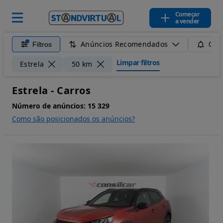
Começar
a vender
Anúncios Recomendados
Filtros
Guar
Limpar filtros
Estrela
50 km
Estrela - Carros
Número de anúncios:
15 329
Como são posicionados os anúncios?