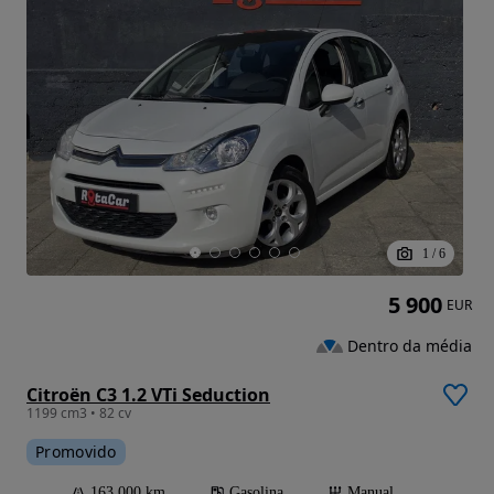
1
/
6
5 900
EUR
Dentro da média
Citroën C3 1.2 VTi Seduction
1199 cm3 • 82 cv
Promovido
163 000 km
Gasolina
Manual