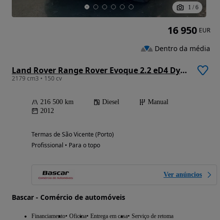
1
/
6
16 950
EUR
Dentro da média
Land Rover Range Rover Evoque 2.2 eD4 Dynamic
2179 cm3 • 150 cv
216 500 km
Diesel
Manual
2012
Termas de São Vicente (Porto)
Profissional • Para o topo
Ver anúncios
Bascar - Comércio de automóveis
Financiamento
Oficina
Entrega em casa
Serviço de retoma