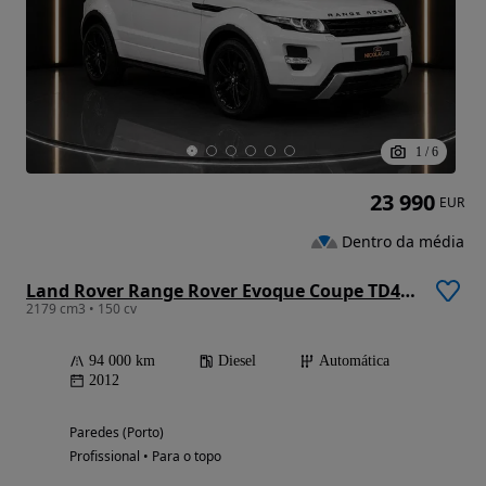
1
/
6
23 990
EUR
Dentro da média
Land Rover Range Rover Evoque Coupe TD4 Aut. Dynamic
2179 cm3 • 150 cv
94 000 km
Diesel
Automática
2012
Paredes (Porto)
Profissional • Para o topo