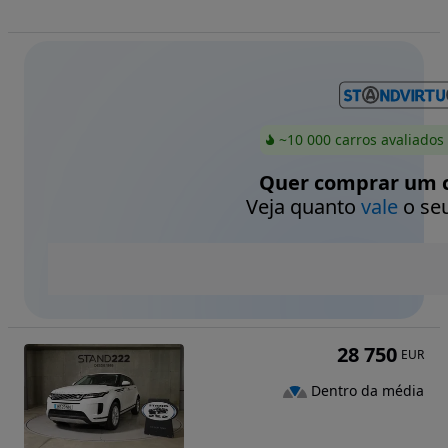
~10 000 carros avaliados
Quer comprar um c
Veja quanto
vale
o seu
28 750
EUR
Dentro da média