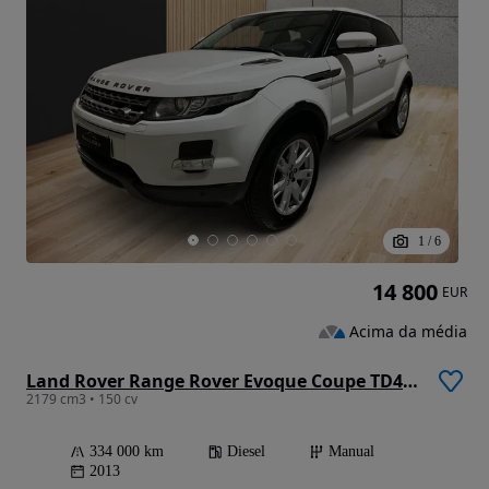
1
/
6
14 800
EUR
Acima da média
Land Rover Range Rover Evoque Coupe TD4 Dynamic
2179 cm3 • 150 cv
334 000 km
Diesel
Manual
2013