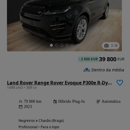
1
/
6
39 800
-
2 000 EUR
EUR
Dentro da média
Land Rover Range Rover Evoque P300e R-Dynamic SE
1498 cm3 • 309 cv
79 000 km
Híbrido Plug-In
Automática
2023
Negreiros e Chavão (Braga)
Profissional • Para o topo