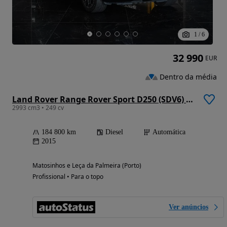
1
/
6
32 990
EUR
Dentro da média
Land Rover Range Rover Sport D250 (SDV6) HSE
2993 cm3 • 249 cv
184 800 km
Diesel
Automática
2015
Matosinhos e Leça da Palmeira (Porto)
Profissional • Para o topo
Ver anúncios