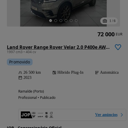
1
/
6
72 000
EUR
Land Rover Range Rover Velar 2.0 P400e AWD Dynamic SE
1997 cm3 • 404 cv
Promovido
26 500 km
Híbrido Plug-In
Automática
2023
Ramalde (Porto)
Profissional • Publicado
Ver anúncios
JOP - Concessionário Oficial