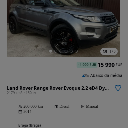
1
/
6
15 990
-
1 000 EUR
EUR
Abaixo da média
Land Rover Range Rover Evoque 2.2 eD4 Dynamic
2179 cm3 • 150 cv
200 000 km
Diesel
Manual
2014
Braga (Braga)