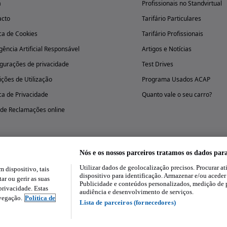
a
Profissionais no Standvirtual
acto
Tarifário Particulares
ica de Cookies
Tarifário Profissionais
igência Artificial Responsável
Artigos e Notícias
gurações de privacidade
Test Drives
ções de Utilização
Programa Usados ACAP
ica de Privacidade
Quanto vale o seu carro?
 de Reclamações online
Nós e os nossos parceiros tratamos os dados par
Utilizar dados de geolocalização precisos. Procurar at
dispositivo, tais
Experimenta a aplicação
dispositivo para identificação. Armazenar e/ou aceder
ar ou gerir as suas
Publicidade e conteúdos personalizados, medição de 
rivacidade. Estas
audiência e desenvolvimento de serviços.
avegação.
Política de
Lista de parceiros (fornecedores)