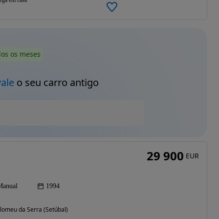
ega em casa
dos os meses
vale
o seu carro antigo
29 900
EUR
Manual
1994
lomeu da Serra (Setúbal)