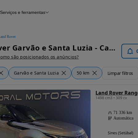
Serviços e ferramentas
Financiamento
Avaliar o meu carro
iamento
Serviço de check-up
Histórico do veículo
Land Rover
Notícias e artigos
Land Rover Garvão e Santa Luzia - Carros
omo são posicionados os anúncios?
Garvão e Santa Luzia
50 km
Limpar filtros
1498 cm3 • 309 cv
71 336 km
Automática
Sines (Setúbal)