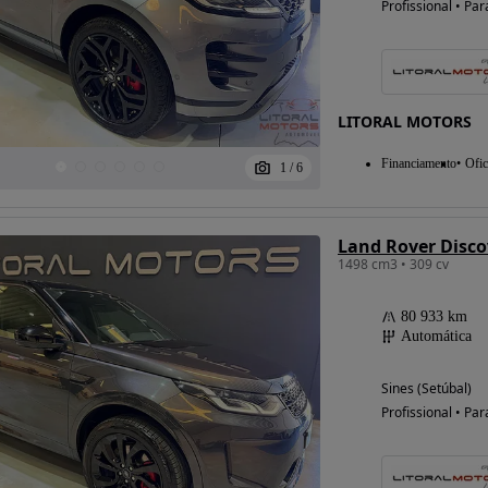
Profissional • Par
LITORAL MOTORS
Financiamento
Ofic
1
/
6
1498 cm3 • 309 cv
80 933 km
Automática
Sines (Setúbal)
Profissional • Par