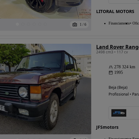
LITORAL MOTORS
Financiamento
Ofic
1
/
6
Possibilidade de
financiamento
Land Rover Range
2498 cm3 • 117 cv
278 324 km
1995
Beja (Beja)
Profissional • Par
JFSmotors