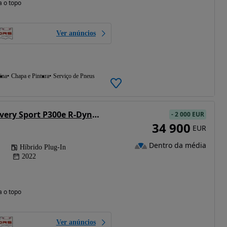
a o topo
Ver anúncios
ina
Chapa e Pintura
Serviço de Pneus
Land Rover Discovery Sport P300e R-Dynamic S
-
2 000 EUR
34 900
EUR
Dentro da média
Híbrido Plug-In
2022
a o topo
Ver anúncios