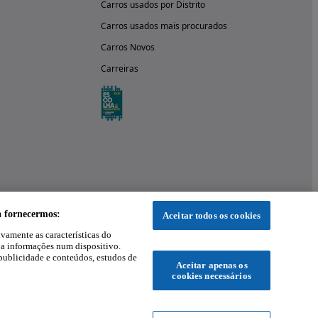
Carros usados por Distrito
Carros usados mais procurados
Carros Novos
Carreiras
a fornecermos:
Aceitar todos os cookies
ivamente as características do
 a informações num dispositivo.
publicidade e conteúdos, estudos de
Aceitar apenas os
cookies necessários