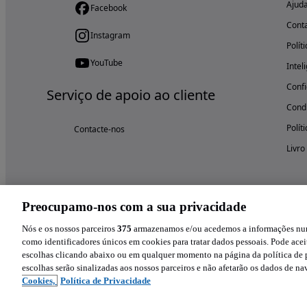
Ajud
Facebook
Cont
Instagram
Polít
YouTube
Intel
Confi
Serviço de apoio ao cliente
Condi
Polít
Contacte-nos
Livro
Preocupamo-nos com a sua privacidade
Nós e os nossos parceiros
375
armazenamos e/ou acedemos a informações num 
como identificadores únicos em cookies para tratar dados pessoais. Pode aceit
escolhas clicando abaixo ou em qualquer momento na página da política de p
escolhas serão sinalizadas aos nossos parceiros e não afetarão os dados de n
Cookies,
Política de Privacidade