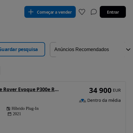
Começar a vender
Entrar
Guardar pesquisa
34 900
Land Rover Range Rover Evoque P300e R-Dynamic S
EUR
Dentro da média
Híbrido Plug-In
2021