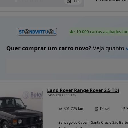
Financiamento
Entr
1
/
6
~10 000 carros avaliados to
Quer comprar um carro novo?
Veja quanto
Land Rover Range Rover 2.5 TDi
2495 cm3 • 113 cv
301 725 km
Diesel
Santiago do Cacém, Santa Cruz e São Barto