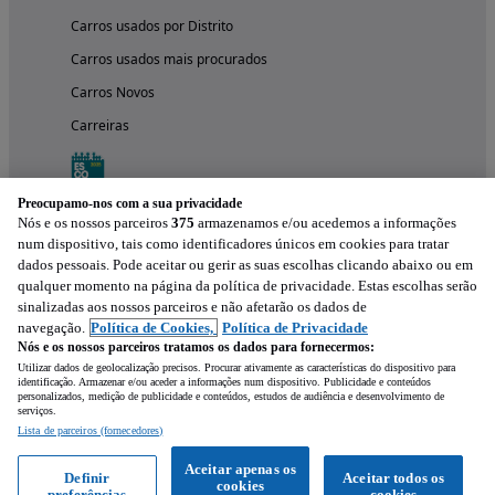
Carros usados por Distrito
Carros usados mais procurados
Carros Novos
Carreiras
Preocupamo-nos com a sua privacidade
Nós e os nossos parceiros
375
armazenamos e/ou acedemos a informações
num dispositivo, tais como identificadores únicos em cookies para tratar
dados pessoais. Pode aceitar ou gerir as suas escolhas clicando abaixo ou em
qualquer momento na página da política de privacidade. Estas escolhas serão
sinalizadas aos nossos parceiros e não afetarão os dados de
navegação.
Política de Cookies,
Política de Privacidade
Nós e os nossos parceiros tratamos os dados para fornecermos:
Experimenta a aplicação
Utilizar dados de geolocalização precisos. Procurar ativamente as características do dispositivo para
identificação. Armazenar e/ou aceder a informações num dispositivo. Publicidade e conteúdos
personalizados, medição de publicidade e conteúdos, estudos de audiência e desenvolvimento de
serviços.
Lista de parceiros (fornecedores)
Aceitar apenas os
Definir
Aceitar todos os
cookies
preferências
cookies