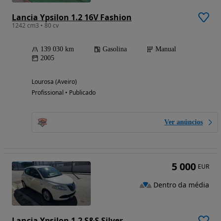
Lancia Ypsilon 1.2 16V Fashion
1242 cm3 • 80 cv
139 030 km
Gasolina
Manual
2005
Lourosa (Aveiro)
Profissional • Publicado
Ver anúncios
5 000
EUR
Dentro da média
Lancia Ypsilon 1.2 S&S Silver