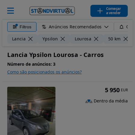
Começar
a vender
Anúncios Recomendados
Filtros
Guar
Lancia
Ypsilon
Lourosa
50 km
Lancia Ypsilon Lourosa - Carros
Número de anúncios:
3
Como são posicionados os anúncios?
5 950
EUR
Dentro da média