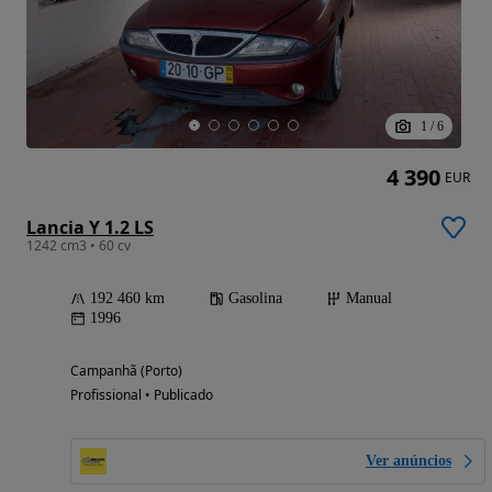
1
/
6
4 390
EUR
Lancia Y 1.2 LS
1242 cm3 • 60 cv
192 460 km
Gasolina
Manual
1996
Campanhã (Porto)
Profissional • Publicado
Ver anúncios