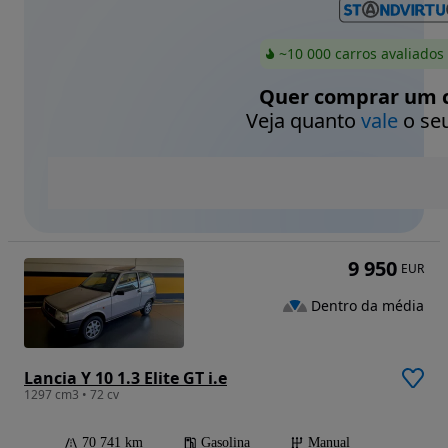
~10 000 carros avaliados
Quer comprar um c
Veja quanto
vale
o seu
9 950
EUR
Dentro da média
Lancia Y 10 1.3 Elite GT i.e
1297 cm3 • 72 cv
70 741 km
Gasolina
Manual