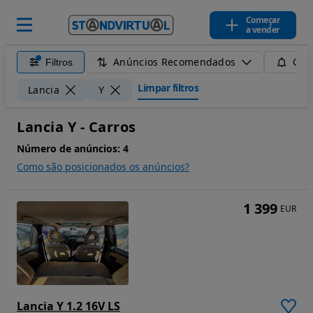
Começar
a vender
Anúncios Recomendados
Filtros
Guar
Limpar filtros
Lancia
Y
Lancia Y - Carros
Número de anúncios:
4
Como são posicionados os anúncios?
1 399
EUR
Lancia Y 1.2 16V LS