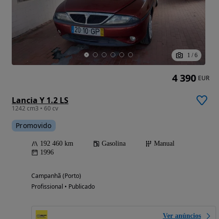
1
/
6
4 390
EUR
Lancia Y 1.2 LS
1242 cm3 • 60 cv
Promovido
192 460 km
Gasolina
Manual
1996
Campanhã (Porto)
Profissional • Publicado
Ver anúncios