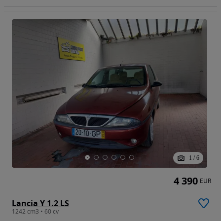
1
/
6
4 390
EUR
Lancia Y 1.2 LS
1242 cm3 • 60 cv