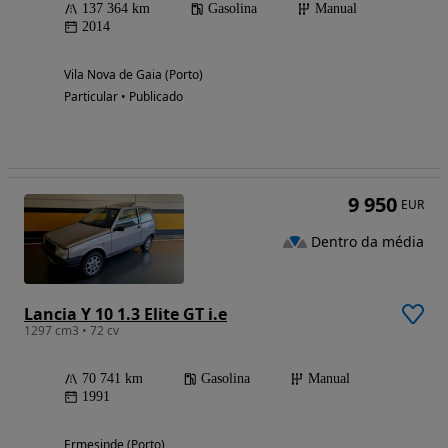
137 364 km
Gasolina
Manual
2014
Vila Nova de Gaia (Porto)
Particular • Publicado
9 950
EUR
Dentro da média
Lancia Y 10 1.3 Elite GT i.e
1297 cm3 • 72 cv
70 741 km
Gasolina
Manual
1991
Ermesinde (Porto)