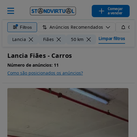
Começar
a vender
Anúncios Recomendados
Filtros
Guar
Limpar filtros
Lancia
Fiães
50 km
Lancia Fiães - Carros
Número de anúncios:
11
Como são posicionados os anúncios?