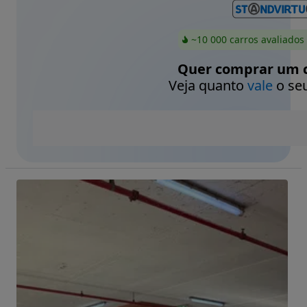
~10 000 carros avaliados
Quer comprar um c
Veja quanto
vale
o seu