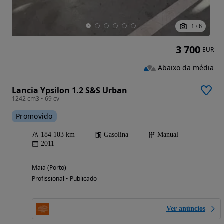
1
/
6
3 700
EUR
Abaixo da média
Lancia Ypsilon 1.2 S&S Urban
1242 cm3 • 69 cv
Promovido
184 103 km
Gasolina
Manual
2011
Maia (Porto)
Profissional • Publicado
Ver anúncios