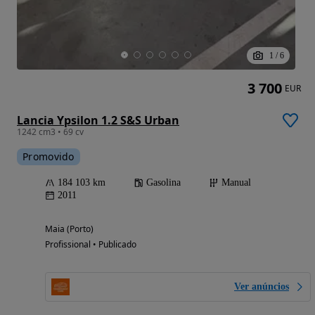
1
/
6
3 700
EUR
Lancia Ypsilon 1.2 S&S Urban
1242 cm3 • 69 cv
Promovido
184 103 km
Gasolina
Manual
2011
Maia (Porto)
Profissional • Publicado
Ver anúncios