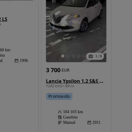
2 LS
v
460 km
ina
1
/
6
al
1996
3 700
EUR
Lancia Ypsilon 1.2 S&S Urban
1242 cm3 • 69 cv
Promovido
184 103 km
Gasolina
Manual
2011