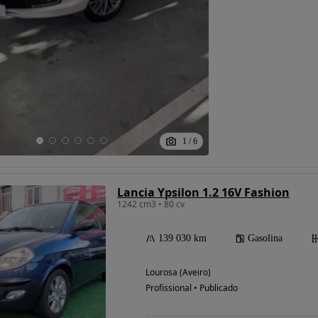
1
/
6
Lancia Ypsilon 1.2 16V Fashion
1242 cm3 • 80 cv
139 030 km
Gasolina
Lourosa (Aveiro)
Profissional • Publicado