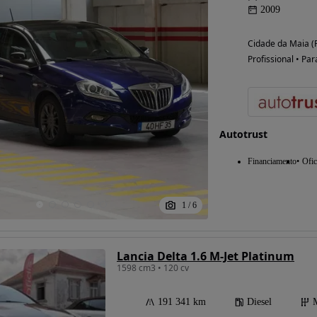
2009
Cidade da Maia (
Profissional • Par
Autotrust
Financiamento
Ofic
1
/
6
Lancia Delta 1.6 M-Jet Platinum
1598 cm3 • 120 cv
191 341 km
Diesel