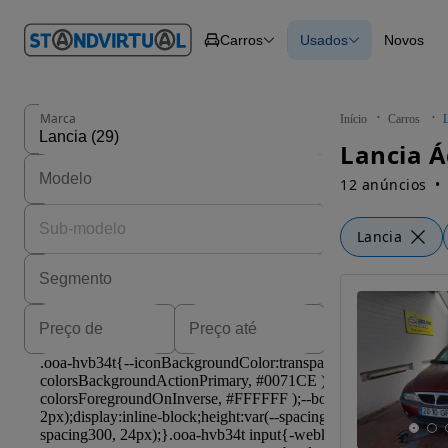
O nº 1
Carros
Usados
Novos
em
Carros
Carros
Comerciais
Todos os carros
Motos
Carros elétricos
Barcos
Carros com financ
Autocaravanas
Novos
Marca
Início
Carros
Pesados
Lancia Á
12 anúncios
Lancia