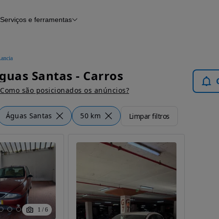
Serviços e ferramentas
Financiamento
Avaliar o meu carro
iamento
Serviço de check-up
Histórico do veículo
Lancia
Notícias e artigos
guas Santas - Carros
Como são posicionados os anúncios?
Águas Santas
50 km
Limpar filtros
1
/
6