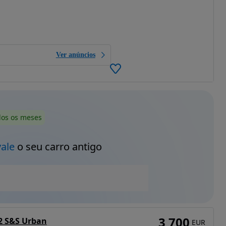
Ver anúncios
dos os meses
vale
o seu carro antigo
3 700
.2 S&S Urban
EUR