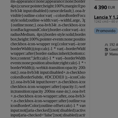
4 390
EUR
Lancia Y 1.
1242 cm3 • 60 c
Promovido
192 
Gasol
Manu