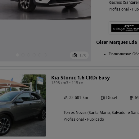
Riachos (Santaré
Profissional • Pub
Possibilidade de
financiamento
César Marques Lda
Financiamento
Ofic
1
/
6
Kia Stonic 1.6 CRDi Easy
1598 cm3 • 115 cv
32 601 km
Diesel
M
Torres Novas (Santa Maria, Salvador e San
Profissional • Publicado