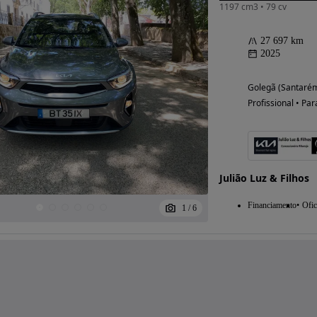
1197 cm3 • 79 cv
27 697 km
2025
Golegã (Santaré
Profissional • Par
Julião Luz & Filhos
Financiamento
Ofic
1
/
6