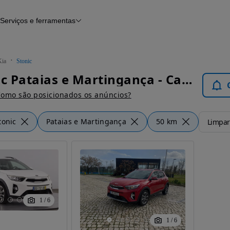
Serviços e ferramentas
Financiamento
Avaliar o meu carro
iamento
Serviço de check-up
Histórico do veículo
Kia
Stonic
Notícias e artigos
Kia Stonic Pataias e Martingança - Carros
omo são posicionados os anúncios?
tonic
Pataias e Martingança
50 km
Limpar 
1
/
6
1
/
6