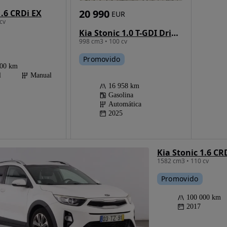
20 990
1.6 CRDi EX
EUR
cv
Kia Stonic 1.0 T-GDI Drive 7DCT
998 cm3 • 100 cv
Promovido
000 km
l
Manual
16 958 km
Gasolina
Automática
2025
Kia Stonic 1.6 CR
1582 cm3 • 110 cv
Promovido
100 000 km
2017