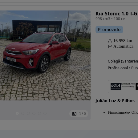
Kia Stonic 1.0 T-
998 cm3 • 100 cv
Promovido
16 958 km
Automática
Golegã (Santaré
Profissional • Pub
Julião Luz & Filhos
Financiamento
Ofic
1
/
6