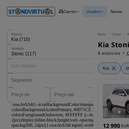
O nº 1
Carros
Usados
Novos
em
Carros
Carros
Comerciais
Todos os carros
Motos
Carros elétricos
Barcos
Carros com financ
Autocaravanas
Novos
Marca
Início
Carros
Pesados
Modelo
8 anúncios
C
Kia
S
12 990
EUR