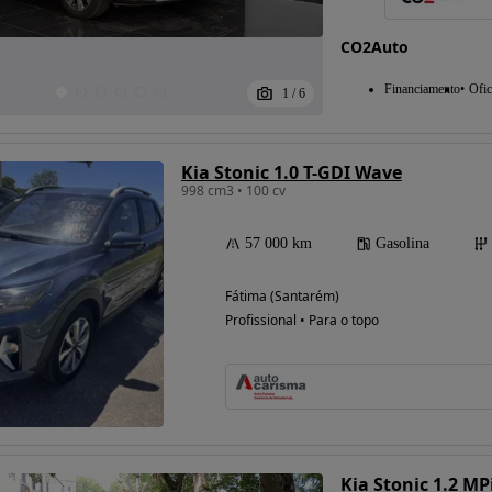
CO2Auto
Financiamento
Ofic
1
/
6
Kia Stonic 1.0 T-GDI Wave
998 cm3 • 100 cv
57 000 km
Gasolina
Fátima (Santarém)
Profissional • Para o topo
Kia Stonic 1.2 MP