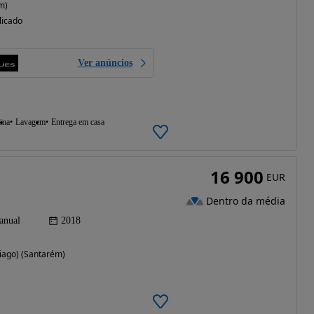
m)
licado
Ver anúncios
ina
Lavagem
Entrega em casa
16 900
EUR
Dentro da média
anual
2018
tiago) (Santarém)