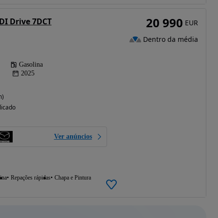
20 990
GDI Drive 7DCT
EUR
Dentro da média
Gasolina
2025
m)
licado
Ver anúncios
ina
Repações rápidas
Chapa e Pintura