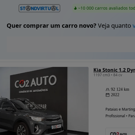
~10 000 carros avaliados to
Quer comprar um carro novo?
Veja quanto
Kia Stonic 1.2 D
1197 cm3 • 84 cv
92 124 km
2022
Pataias e Marting
Profissional • Par