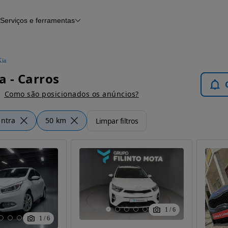
Serviços e ferramentas
Financiamento
Avaliar o meu carro
iamento
Serviço de check-up
Histórico do veículo
Kia
Notícias e artigos
a - Carros
Como são posicionados os anúncios?
intra
50 km
Limpar filtros
1
/
6
1
/
6