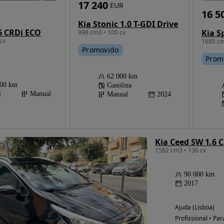
17 240
EUR
16 5
Kia Stonic 1.0 T-GDI Drive
6 CRDi ECO
998 cm3 • 100 cv
cv
1685 cm
Promovido
Prom
62 000 km
600 km
Gasolina
l
Manual
Manual
2024
Kia Ceed SW 1.6 
1582 cm3 • 136 cv
90 000 km
2017
Ajuda (Lisboa)
Profissional • Par