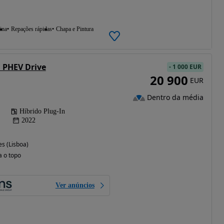
ina
Repações rápidas
Chapa e Pintura
i PHEV Drive
-
1 000 EUR
20 900
EUR
Dentro da média
Híbrido Plug-In
2022
s (Lisboa)
a o topo
Ver anúncios