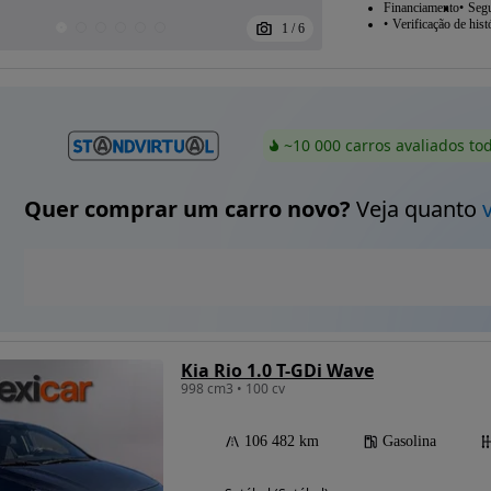
Financiamento
Seg
Verificação de hist
1
/
6
~10 000 carros avaliados to
Quer comprar um carro novo?
Veja quanto
Kia Rio 1.0 T-GDi Wave
998 cm3 • 100 cv
106 482 km
Gasolina