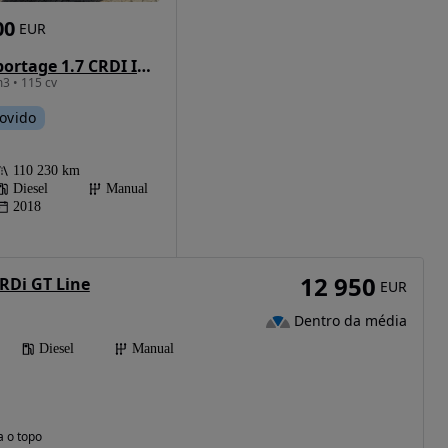
00
EUR
Kia Sportage 1.7 CRDI ISG TX
3 • 115 cv
ovido
110 230 km
Diesel
Manual
2018
12 950
CRDi GT Line
EUR
Dentro da média
Diesel
Manual
a o topo