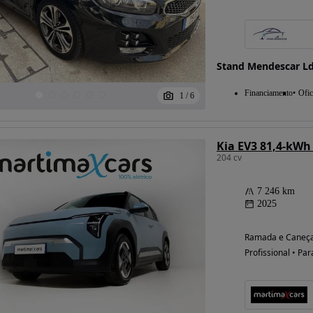
Possibilidade de
Stand Mendescar L
financiamento
Financiamento
Ofic
1
/
6
Kia EV3 81,4-kWh
204 cv
7 246 km
2025
Ramada e Caneça
Profissional • Par