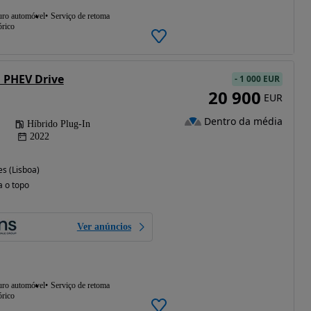
uro automóvel
Serviço de retoma
órico
i PHEV Drive
-
1 000 EUR
20 900
EUR
Dentro da média
Híbrido Plug-In
2022
s (Lisboa)
a o topo
Ver anúncios
uro automóvel
Serviço de retoma
órico