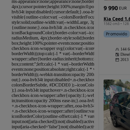
9 990
EUR
Kia Ceed 1.
1582 cm3 • 128 
Promovido
144 
Diese
2013