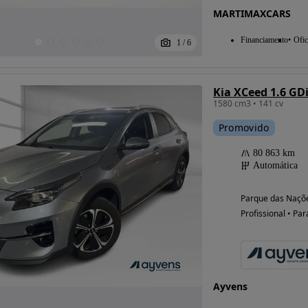
MARTIMAXCARS
Financiamento
Ofic
1
/
6
Kia XCeed 1.6 GD
1580 cm3 • 141 cv
Promovido
80 863 km
Automática
Parque das Naçõe
Profissional • Par
Ayvens