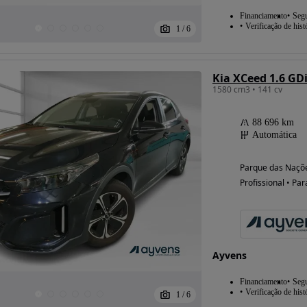
Financiamento
Seg
Verificação de hist
1
/
6
Kia XCeed 1.6 GD
1580 cm3 • 141 cv
88 696 km
Automática
Parque das Naçõe
Profissional • Par
Ayvens
Financiamento
Seg
Verificação de hist
1
/
6