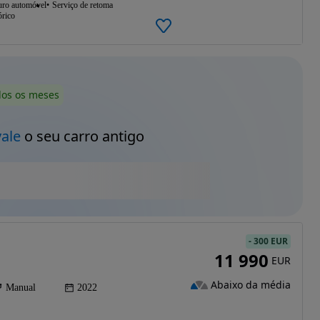
uro automóvel
Serviço de retoma
órico
dos os meses
vale
o seu carro antigo
-
300 EUR
11 990
EUR
Abaixo da média
Manual
2022