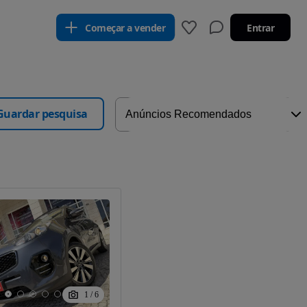
Começar a vender
Entrar
Guardar pesquisa
1
/
6