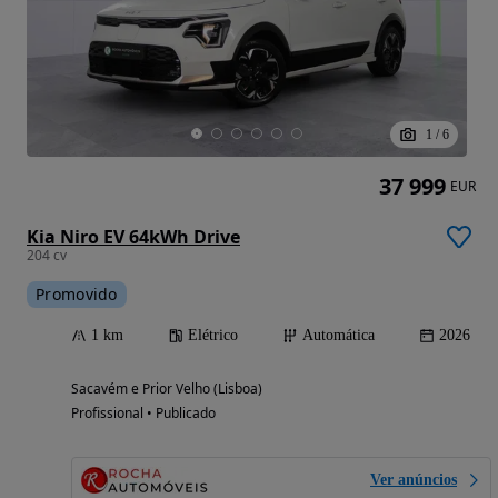
1
/
6
37 999
EUR
Kia Niro EV 64kWh Drive
204 cv
Promovido
1 km
Elétrico
Automática
2026
Sacavém e Prior Velho (Lisboa)
Profissional • Publicado
Ver anúncios