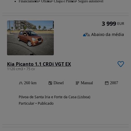
Financiamento
Oficina
Chapa e Pintura
Seguro automóvel
3 999
EUR
Abaixo da média
Kia Picanto 1.1 CRDi VGT EX
1120 cm3 • 75 cv
260 km
Diesel
Manual
2007
Póvoa de Santa Iria e Forte da Casa (Lisboa)
Particular • Publicado