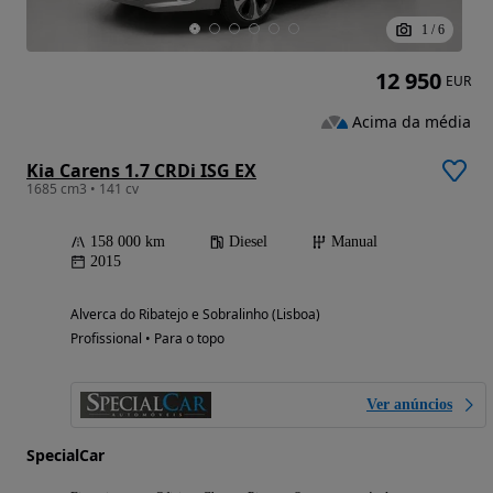
1
/
6
12 950
EUR
Acima da média
Kia Carens 1.7 CRDi ISG EX
1685 cm3 • 141 cv
158 000 km
Diesel
Manual
2015
Alverca do Ribatejo e Sobralinho (Lisboa)
Profissional • Para o topo
Ver anúncios
SpecialCar