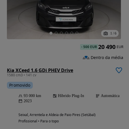
1
/
6
20 490
-
500 EUR
EUR
Dentro da média
Kia XCeed 1.6 GDi PHEV Drive
1580 cm3 • 141 cv
Promovido
93 000 km
Híbrido Plug-In
Automática
2023
Seixal, Arrentela e Aldeia de Paio Pires (Setúbal)
Profissional • Para o topo