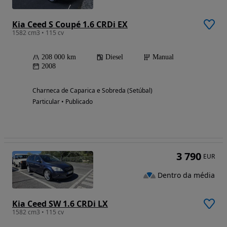
Kia Ceed S Coupé 1.6 CRDi EX
1582 cm3 • 115 cv
208 000 km
Diesel
Manual
2008
Charneca de Caparica e Sobreda (Setúbal)
Particular • Publicado
3 790
EUR
Dentro da média
Kia Ceed SW 1.6 CRDi LX
1582 cm3 • 115 cv