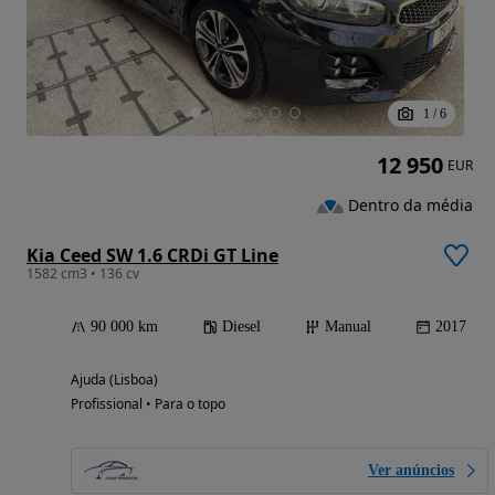
1
/
6
12 950
EUR
Dentro da média
Kia Ceed SW 1.6 CRDi GT Line
1582 cm3 • 136 cv
90 000 km
Diesel
Manual
2017
Ajuda (Lisboa)
Profissional • Para o topo
Ver anúncios