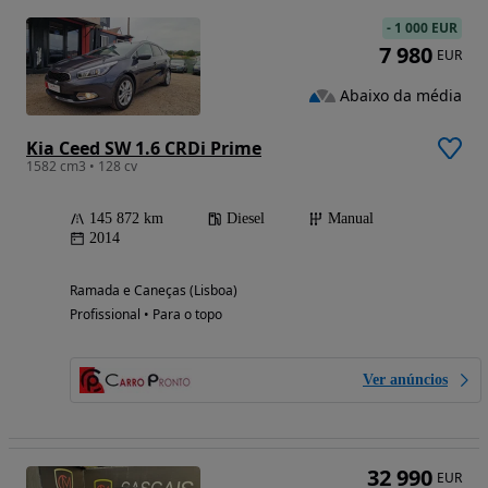
-
1 000 EUR
7 980
EUR
Abaixo da média
Kia Ceed SW 1.6 CRDi Prime
1582 cm3 • 128 cv
145 872 km
Diesel
Manual
2014
Ramada e Caneças (Lisboa)
Profissional • Para o topo
Ver anúncios
32 990
EUR