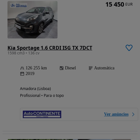
15 450
EUR
Kia Sportage 1.6 CRDI ISG TX 7DCT
1598 cm3 • 136 cv
126 255 km
Diesel
Automática
2019
Amadora (Lisboa)
Profissional • Para o topo
Ver anúncios