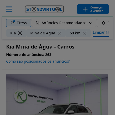
Começar
a vender
Anúncios Recomendados
Filtros
Guar
Limpar filtros
Kia
Mina de Água
50 km
Kia Mina de Água - Carros
Número de anúncios:
263
Como são posicionados os anúncios?