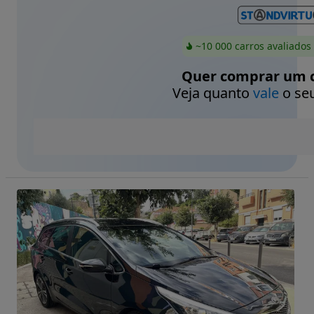
~10 000 carros avaliados
Quer comprar um c
Veja quanto
vale
o seu