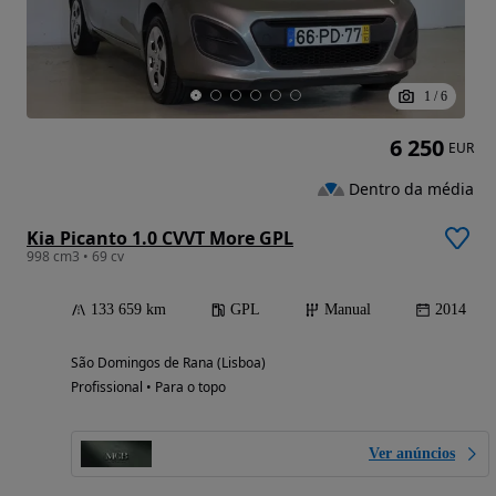
1
/
6
6 250
EUR
Dentro da média
Kia Picanto 1.0 CVVT More GPL
998 cm3 • 69 cv
133 659 km
GPL
Manual
2014
São Domingos de Rana (Lisboa)
Profissional • Para o topo
Ver anúncios