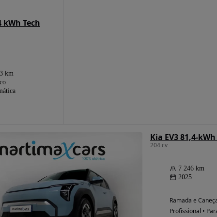
.4 kWh Tech
23 km
ico
ática
Kia EV3 81,4-kWh
204 cv
7 246 km
2025
Ramada e Caneça
Profissional • Par