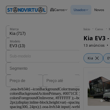
O nº 1
Carros
Usados
Novos
em
Carros
Carros
Comerciais
Todos os carros
Motos
Carros elétricos
Barcos
Carros com financ
Autocaravanas
Novos
Marca
Início
Carros
Pesados
Kia EV3 
Modelo
13 anúncios
Kia
E