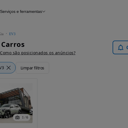
Serviços e ferramentas
Financiamento
Avaliar o meu carro
iamento
Serviço de check-up
Histórico do veículo
Kia
EV3
Notícias e artigos
- Carros
Como são posicionados os anúncios?
V3
Limpar filtros
1
/
6