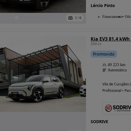
Lércio Pinto
Financiamento
Ofic
1
/
6
Kia EV3 81.4 kWh
204 cv
Promovido
49 223 km
Automática
Vila de Cucujães 
Profissional • Par
SODRIVE