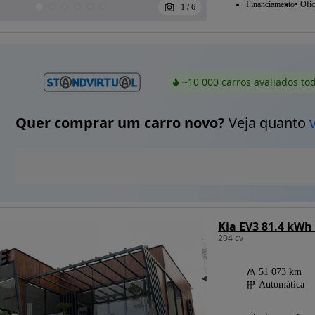
Financiamento
Ofic
1
/
6
~10 000 carros avaliados to
Quer comprar um carro novo?
Veja quanto
Kia EV3 81.4 kWh
204 cv
51 073 km
Automática