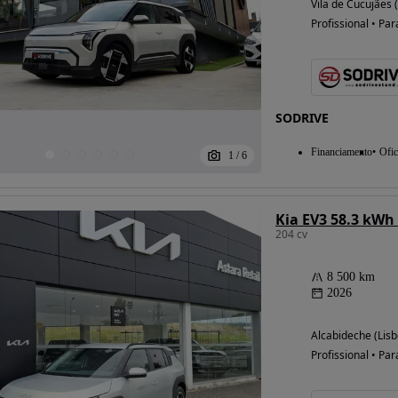
Vila de Cucujães 
Profissional • Par
SODRIVE
Financiamento
Ofic
1
/
6
Kia EV3 58.3 kWh
204 cv
8 500 km
2026
Alcabideche (Lisb
Profissional • Par