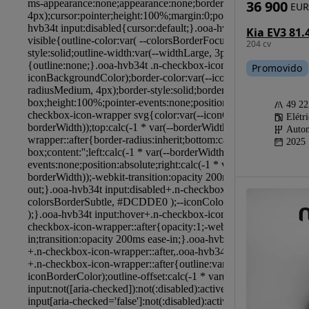
36 900
EUR
Kia EV3 81
204 cv
Promovido
49 2
Elétr
Autom
2025