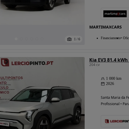
Possibilidade de
MARTIMAXCARS
financiamento
Financiamento
Ofic
1
/
6
Kia EV3 81.4 kWh
204 cv
1 000 km
2026
Santa Maria da Fe
Profissional • Par