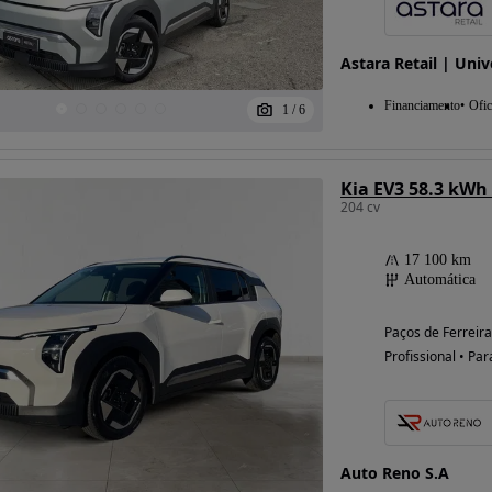
Astara Retail | Univ
Financiamento
Ofic
1
/
6
Kia EV3 58.3 kWh
204 cv
17 100 km
Automática
Paços de Ferreira
Profissional • Par
Auto Reno S.A