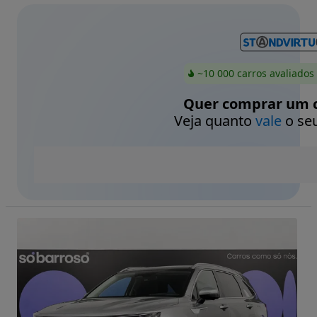
~10 000 carros avaliados
Quer comprar um c
Veja quanto
vale
o seu