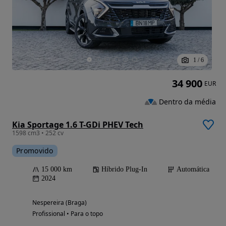
1
/
6
34 900
EUR
Dentro da média
Kia Sportage 1.6 T-GDi PHEV Tech
1598 cm3 • 252 cv
Promovido
15 000 km
Híbrido Plug-In
Automática
2024
Nespereira (Braga)
Profissional • Para o topo