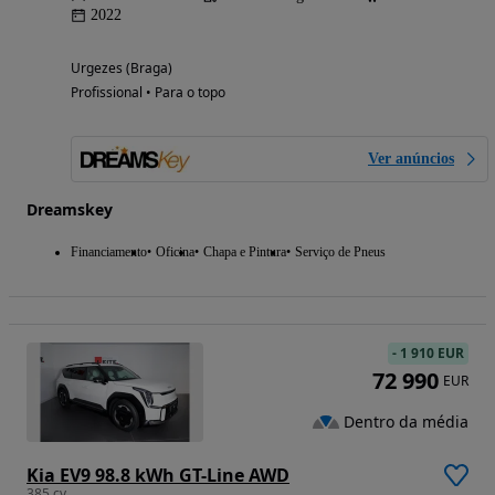
2022
Urgezes (Braga)
Profissional • Para o topo
Ver anúncios
Dreamskey
Financiamento
Oficina
Chapa e Pintura
Serviço de Pneus
-
1 910 EUR
72 990
EUR
Dentro da média
Kia EV9 98.8 kWh GT-Line AWD
385 cv