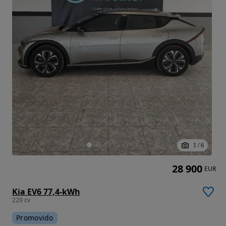
1
/
6
28 900
EUR
Kia EV6 77,4-kWh
229 cv
Promovido