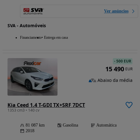
Ver anúncios
SVA - Automóveis
Financiamento
Entrega em casa
-
500 EUR
15 490
EUR
Abaixo da média
Kia Ceed 1.4 T-GDI TX+SRF 7DCT
1353 cm3 • 140 cv
81 087 km
Gasolina
Automática
2018