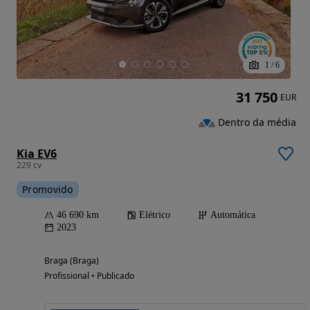
1
/
6
31 750
EUR
Dentro da média
Kia EV6
229 cv
Promovido
46 690 km
Elétrico
Automática
2023
Braga (Braga)
Profissional • Publicado