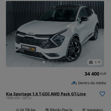
1
/
6
34 400
EUR
Dentro da média
Kia Sportage 1.6 T-GDI AWD Pack GT-Line
1598 cm3 • 265 cv
64 700 km
Híbrido Plug-In
Automática