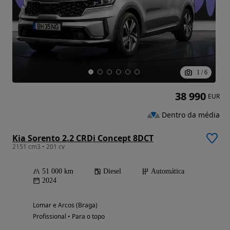
1
/
6
38 990
EUR
Dentro da média
Kia Sorento 2.2 CRDi Concept 8DCT
2151 cm3 • 201 cv
51 000 km
Diesel
Automática
2024
Lomar e Arcos (Braga)
Profissional • Para o topo