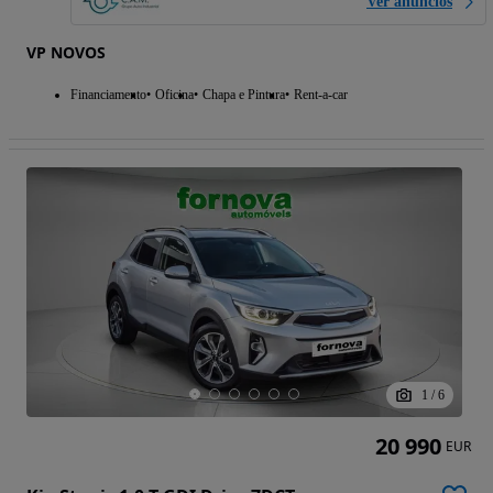
Ver anúncios
VP NOVOS
Financiamento
Oficina
Chapa e Pintura
Rent-a-car
1
/
6
20 990
EUR