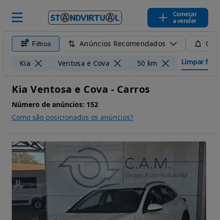
Começar
a vender
Anúncios Recomendados
Filtros
Guar
Limpar filtr
Kia
Ventosa e Cova
50 km
Kia Ventosa e Cova - Carros
Número de anúncios:
152
Como são posicionados os anúncios?