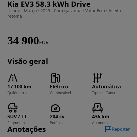
Kia EV3 58.3 kWh Drive
Imagem 1 de 16
Usado · Março · 2025 · Com garantia · Valor Fixo · Aceita
retoma
34 900
EUR
Visão geral
17 100 km
Elétrico
Automática
Quilómetros
Combustível
Tipo de Caixa
SUV / TT
204 cv
436 km
Segmento
Potência
Autonomia
Anotações
Reportar