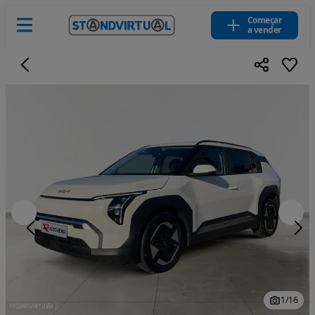
Começar
a vender
1
/
16