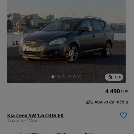
1
/
6
4 490
EUR
Abaixo da média
Kia Ceed SW 1.6 CRDi EX
1582 cm3 • 115 cv