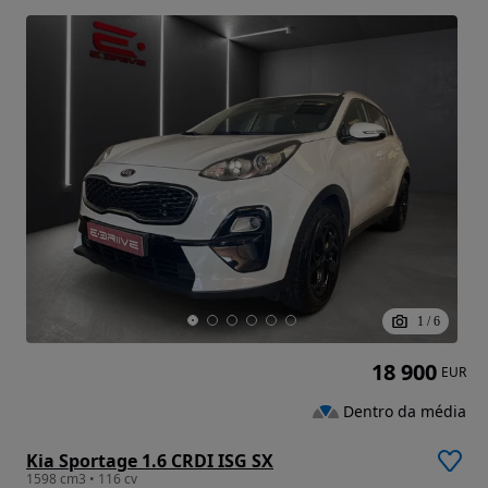
1
/
6
18 900
EUR
Dentro da média
Kia Sportage 1.6 CRDI ISG SX
1598 cm3 • 116 cv