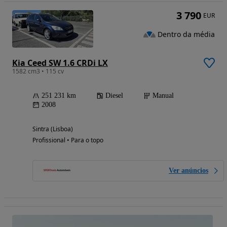
3 790
EUR
Dentro da média
Kia Ceed SW 1.6 CRDi LX
1582 cm3 • 115 cv
251 231 km
Diesel
Manual
2008
Sintra (Lisboa)
Profissional • Para o topo
Ver anúncios