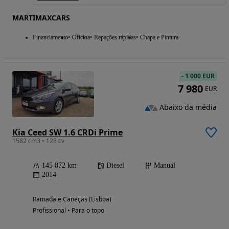
MARTIMAXCARS
Financiamento
Oficina
Repações rápidas
Chapa e Pintura
-
1 000 EUR
7 980
EUR
Abaixo da média
Kia Ceed SW 1.6 CRDi Prime
1582 cm3 • 128 cv
145 872 km
Diesel
Manual
2014
Ramada e Caneças (Lisboa)
Profissional • Para o topo