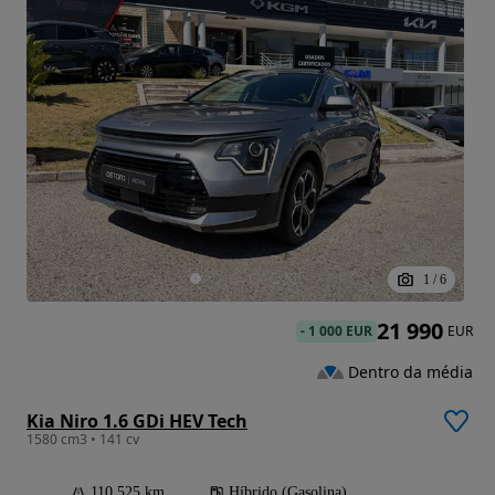
1
/
6
21 990
-
1 000 EUR
EUR
Dentro da média
Kia Niro 1.6 GDi HEV Tech
1580 cm3 • 141 cv
110 525 km
Híbrido (Gasolina)