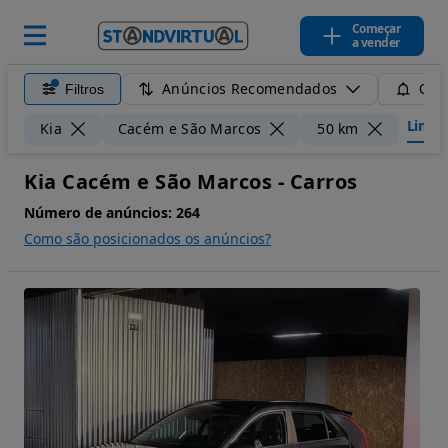
Começar
a vender
Anúncios Recomendados
Filtros
Guar
Limpar
Kia
Cacém e São Marcos
50 km
Kia Cacém e São Marcos - Carros
Número de anúncios:
264
Como são posicionados os anúncios?