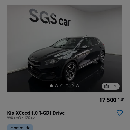
1
/
6
17 500
EUR
Kia XCeed 1.0 T-GDI Drive
998 cm3 • 120 cv
Promovido