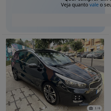
Veja quanto
vale
o seu
1
/
6