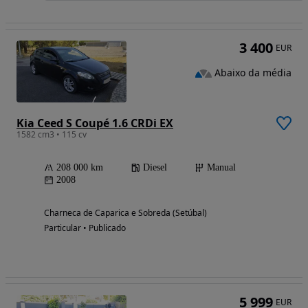
3 400
EUR
Abaixo da média
Kia Ceed S Coupé 1.6 CRDi EX
1582 cm3 • 115 cv
208 000 km
Diesel
Manual
2008
Charneca de Caparica e Sobreda (Setúbal)
Particular • Publicado
5 999
EUR