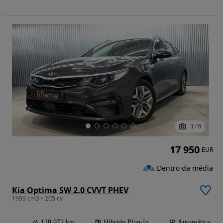
1
/
6
17 950
EUR
Dentro da média
Kia Optima SW 2.0 CVVT PHEV
1999 cm3 • 205 cv
128 972 km
Híbrido Plug-In
Automática