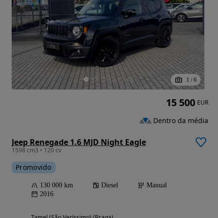
1
/
6
15 500
EUR
Dentro da média
Jeep Renegade 1.6 MJD Night Eagle
1598 cm3 • 120 cv
Promovido
130 000 km
Diesel
Manual
2016
Tamel (São Veríssimo) (Braga)