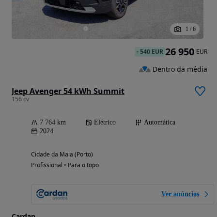
1
/
6
26 950
-
540 EUR
EUR
Dentro da média
Jeep Avenger 54 kWh Summit
156 cv
7 764 km
Elétrico
Automática
2024
Cidade da Maia (Porto)
Profissional • Para o topo
Ver anúncios
Cardan