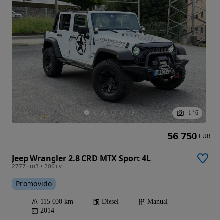
1
/
6
56 750
EUR
Jeep Wrangler 2.8 CRD MTX Sport 4L
2777 cm3 • 200 cv
Promovido
115 000 km
Diesel
Manual
2014