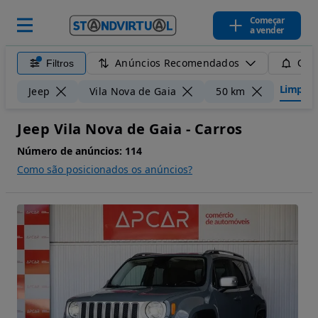
Começar
a vender
Anúncios Recomendados
Filtros
Guar
Limpar f
Jeep
Vila Nova de Gaia
50 km
Jeep Vila Nova de Gaia - Carros
Número de anúncios:
114
Como são posicionados os anúncios?