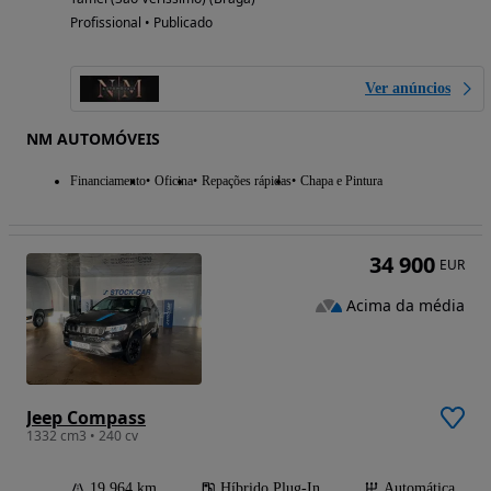
Profissional • Publicado
Ver anúncios
NM AUTOMÓVEIS
Financiamento
Oficina
Repações rápidas
Chapa e Pintura
34 900
EUR
Acima da média
Jeep Compass
1332 cm3 • 240 cv
19 964 km
Híbrido Plug-In
Automática