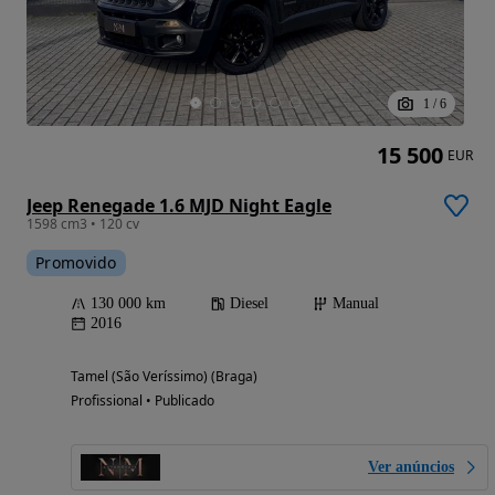
1
/
6
15 500
EUR
Jeep Renegade 1.6 MJD Night Eagle
1598 cm3 • 120 cv
Promovido
130 000 km
Diesel
Manual
2016
Tamel (São Veríssimo) (Braga)
Profissional • Publicado
Ver anúncios