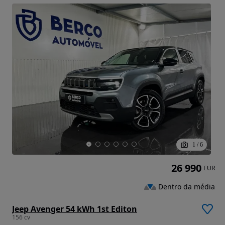
1
/
6
26 990
EUR
Dentro da média
Jeep Avenger 54 kWh 1st Editon
156 cv