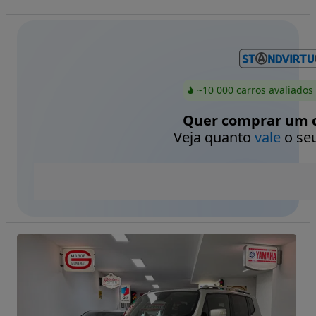
~10 000 carros avaliados
Quer comprar um c
Veja quanto
vale
o seu