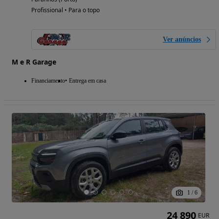
Profissional • Para o topo
Ver anúncios
M e R Garage
Financiamento
Entrega em casa
1
/
6
24 890
EUR