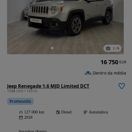
1
/
6
16 750
EUR
Dentro da média
Jeep Renegade 1.6 MJD Limited DCT
1598 cm3 • 120 cv
Promovido
127 000 km
Diesel
Automática
2018
Paranhos (Porto)