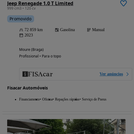
Jeep Renegade 1.0 T Limited
999 cm3 • 120 cv
Promovido
72 859 km
Gasolina
Manual
2023
Moure (Braga)
Profissional • Para o topo
Ver anúncios
Fisacar Automóveis
Financiamento
Oficina
Repações rápidas
Serviço de Pneus