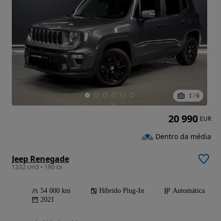
1
/
6
20 990
EUR
Dentro da média
Jeep Renegade
1332 cm3 • 190 cv
54 000 km
Híbrido Plug-In
Automática
2021