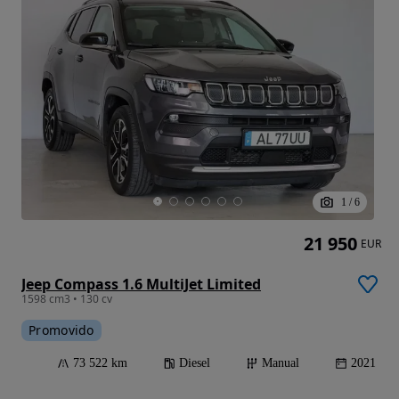
1
/
6
21 950
EUR
Jeep Compass 1.6 MultiJet Limited
1598 cm3 • 130 cv
Promovido
73 522 km
Diesel
Manual
2021