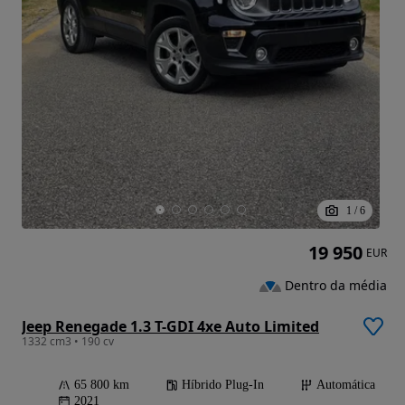
1
/
6
19 950
EUR
Dentro da média
Jeep Renegade 1.3 T-GDI 4xe Auto Limited
1332 cm3 • 190 cv
65 800 km
Híbrido Plug-In
Automática
2021