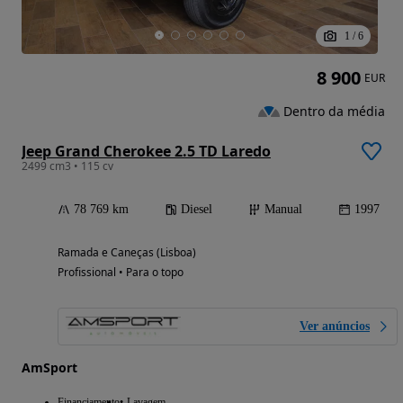
1
/
6
8 900
EUR
Dentro da média
Jeep Grand Cherokee 2.5 TD Laredo
2499 cm3 • 115 cv
78 769 km
Diesel
Manual
1997
Ramada e Caneças (Lisboa)
Profissional • Para o topo
Ver anúncios
AmSport
Financiamento
Lavagem