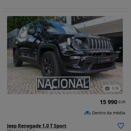
1
/
6
15 990
EUR
Dentro da média
Jeep Renegade 1.0 T Sport
999 cm3 • 120 cv