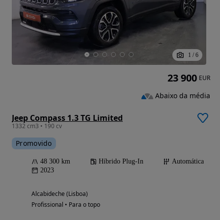
1
/
6
23 900
EUR
Abaixo da média
Jeep Compass 1.3 TG Limited
1332 cm3 • 190 cv
Promovido
48 300 km
Híbrido Plug-In
Automática
2023
Alcabideche (Lisboa)
Profissional • Para o topo