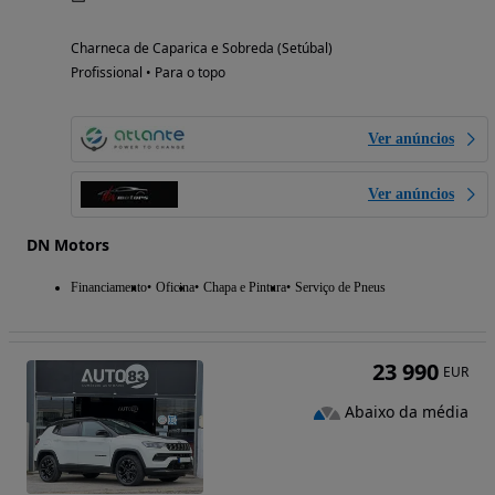
Charneca de Caparica e Sobreda (Setúbal)
Profissional • Para o topo
Ver anúncios
Ver anúncios
DN Motors
Financiamento
Oficina
Chapa e Pintura
Serviço de Pneus
23 990
EUR
Abaixo da média