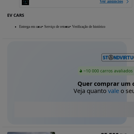
Ver anúncios
EV CARS
Entrega em casa
Serviço de retoma
Verificação de histórico
~10 000 carros avaliados
Quer comprar um c
Veja quanto
vale
o seu