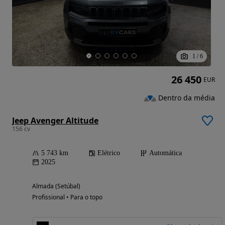
1
/
6
26 450
EUR
Dentro da média
Jeep Avenger Altitude
156 cv
5 743 km
Elétrico
Automática
2025
Almada (Setúbal)
Profissional • Para o topo