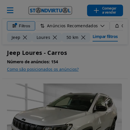
Começar
a vender
Anúncios Recomendados
Filtros
Guar
Limpar filtros
Jeep
Loures
50 km
Jeep Loures - Carros
Número de anúncios:
154
Como são posicionados os anúncios?