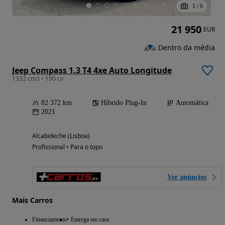
1
/
6
21 950
EUR
Dentro da média
Jeep Compass 1.3 T4 4xe Auto Longitude
1332 cm3 • 190 cv
82 372 km
Híbrido Plug-In
Automática
2021
Alcabideche (Lisboa)
Profissional • Para o topo
Ver anúncios
Mais Carros
Financiamento
Entrega em casa