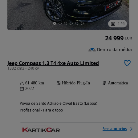
1
/
6
24 999
EUR
Dentro da média
Jeep Compass 1.3 T4 4xe Auto Limited
1332 cm3 • 240 cv
61 480 km
Híbrido Plug-In
Automática
2022
Póvoa de Santo Adrião e Olival Basto (Lisboa)
Profissional • Para o topo
Ver anúncios