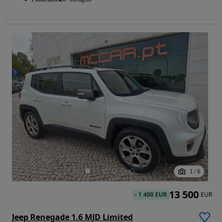
1
/
6
13 500
-
1 400 EUR
EUR
Jeep Renegade 1.6 MJD Limited