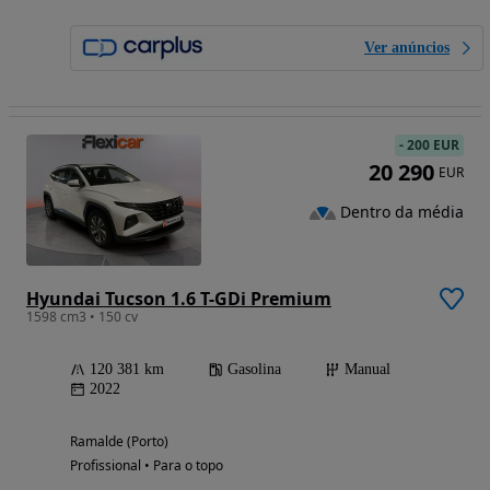
Ver anúncios
-
200 EUR
20 290
EUR
Dentro da média
Hyundai Tucson 1.6 T-GDi Premium
1598 cm3 • 150 cv
120 381 km
Gasolina
Manual
2022
Ramalde (Porto)
Profissional • Para o topo