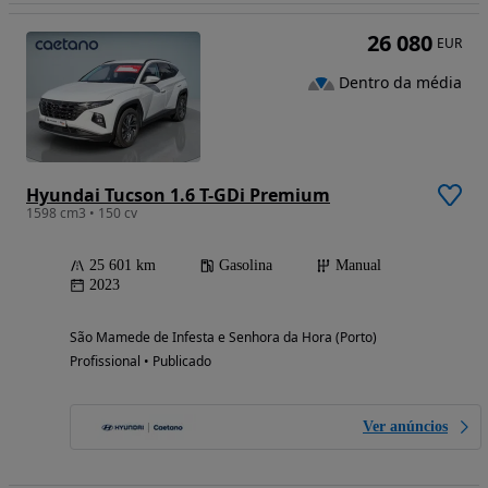
26 080
EUR
Dentro da média
Hyundai Tucson 1.6 T-GDi Premium
1598 cm3 • 150 cv
25 601 km
Gasolina
Manual
2023
São Mamede de Infesta e Senhora da Hora (Porto)
Profissional • Publicado
Ver anúncios