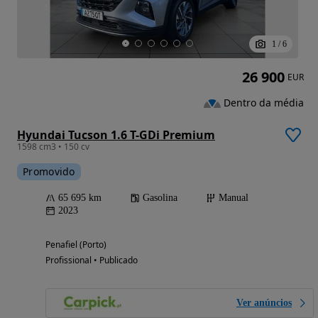
1
/
6
26 900
EUR
Dentro da média
Hyundai Tucson 1.6 T-GDi Premium
1598 cm3 • 150 cv
Promovido
65 695 km
Gasolina
Manual
2023
Penafiel (Porto)
Profissional • Publicado
Ver anúncios