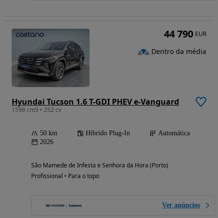
44 790
EUR
Dentro da média
Hyundai Tucson 1.6 T-GDI PHEV e-Vanguard
1598 cm3 • 252 cv
50 km
Híbrido Plug-In
Automática
2026
São Mamede de Infesta e Senhora da Hora (Porto)
Profissional • Para o topo
Ver anúncios