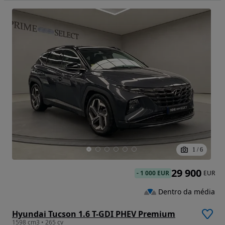
1
/
6
29 900
-
1 000 EUR
EUR
Dentro da média
Hyundai Tucson 1.6 T-GDI PHEV Premium
1598 cm3 • 265 cv