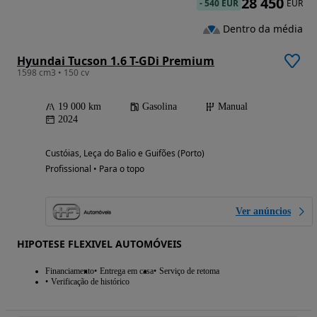
28 450
-
540 EUR
EUR
Dentro da média
Hyundai Tucson 1.6 T-GDi Premium
1598 cm3 • 150 cv
19 000 km
Gasolina
Manual
2024
Custóias, Leça do Balio e Guifões (Porto)
Profissional • Para o topo
Ver anúncios
HIPOTESE FLEXIVEL AUTOMÓVEIS
Financiamento
Entrega em casa
Serviço de retoma
Verificação de histórico