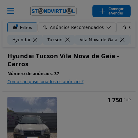
Começar
a vender
Anúncios Recomendados
Filtros
Guar
Hyundai
Tucson
Vila Nova de Gaia
5
Hyundai Tucson Vila Nova de Gaia -
Carros
Número de anúncios:
37
Como são posicionados os anúncios?
1 750
EUR