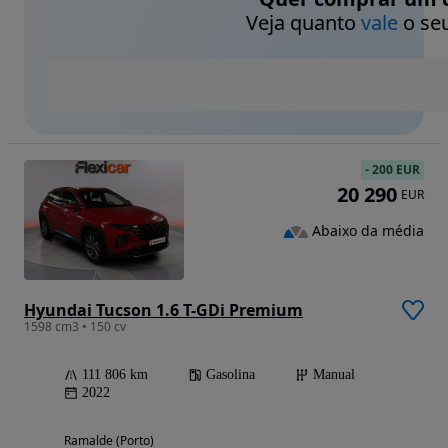
Veja quanto
vale
o seu
-
200 EUR
20 290
EUR
Abaixo da média
Hyundai Tucson 1.6 T-GDi Premium
1598 cm3 • 150 cv
111 806 km
Gasolina
Manual
2022
Ramalde (Porto)