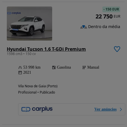
-
150 EUR
22 750
EUR
Dentro da média
Hyundai Tucson 1.6 T-GDi Premium
1598 cm3 • 150 cv
53 998 km
Gasolina
Manual
2021
Vila Nova de Gaia (Porto)
Profissional • Publicado
Ver anúncios