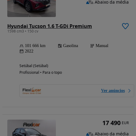
Abaixo da média
Hyundai Tucson 1.6 T-GDi Premium
1598 cm3 • 150 cv
101 666 km
Gasolina
Manual
2022
Setúbal (Setúbal)
Profissional • Para o topo
Ver anúncios
17 490
EUR
Abaixo da média