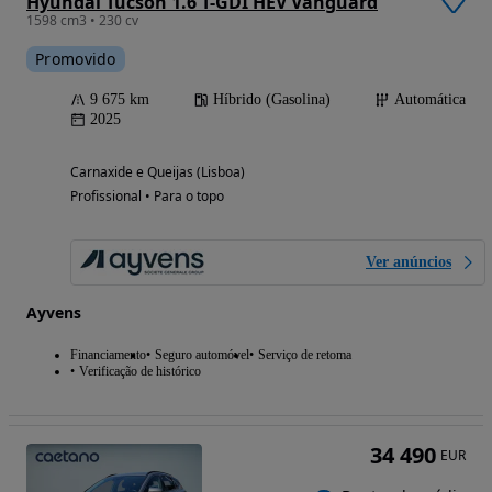
Hyundai Tucson 1.6 T-GDI HEV Vanguard
1598 cm3 • 230 cv
Promovido
9 675 km
Híbrido (Gasolina)
Automática
2025
Carnaxide e Queijas (Lisboa)
Profissional • Para o topo
Ver anúncios
Ayvens
Financiamento
Seguro automóvel
Serviço de retoma
Verificação de histórico
34 490
EUR