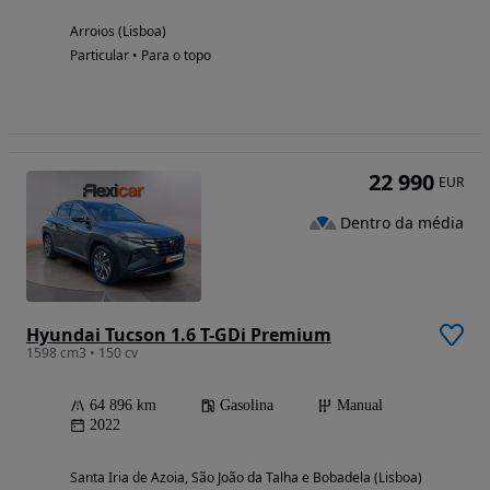
Arroios (Lisboa)
Particular • Para o topo
22 990
EUR
Dentro da média
Hyundai Tucson 1.6 T-GDi Premium
1598 cm3 • 150 cv
64 896 km
Gasolina
Manual
2022
Santa Iria de Azoia, São João da Talha e Bobadela (Lisboa)