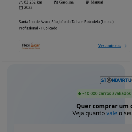
82 232 km
Gasolina
Manual
2022
Santa Iria de Azoia, São João da Talha e Bobadela (Lisboa)
Profissional • Publicado
Ver anúncios
~10 000 carros avaliados
Quer comprar um c
Veja quanto
vale
o seu