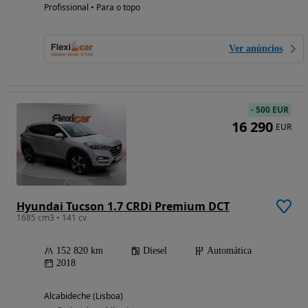
Profissional • Para o topo
Ver anúncios
-
500 EUR
16 290
EUR
Hyundai Tucson 1.7 CRDi Premium DCT
1685 cm3 • 141 cv
152 820 km
Diesel
Automática
2018
Alcabideche (Lisboa)