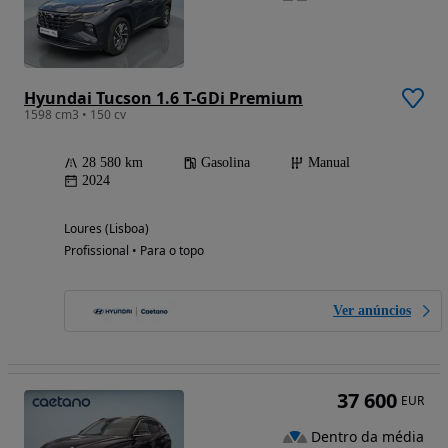
Hyundai Tucson 1.6 T-GDi Premium
1598 cm3 • 150 cv
28 580 km
Gasolina
Manual
2024
Loures (Lisboa)
Profissional • Para o topo
Ver anúncios
37 600
EUR
Dentro da média