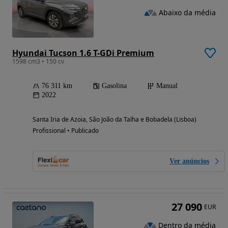
Abaixo da média
Hyundai Tucson 1.6 T-GDi Premium
1598 cm3 • 150 cv
76 311 km
Gasolina
Manual
2022
Santa Iria de Azoia, São João da Talha e Bobadela (Lisboa)
Profissional • Publicado
Ver anúncios
27 090
EUR
Dentro da média