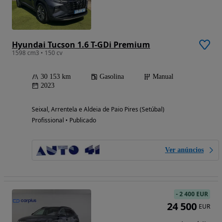
Hyundai Tucson 1.6 T-GDi Premium
1598 cm3 • 150 cv
30 153 km
Gasolina
Manual
2023
Seixal, Arrentela e Aldeia de Paio Pires (Setúbal)
Profissional • Publicado
Ver anúncios
-
2 400 EUR
24 500
EUR