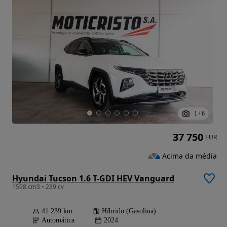
1
/
6
37 750
EUR
Acima da média
Hyundai Tucson 1.6 T-GDI HEV Vanguard
1598 cm3 • 239 cv
41 239 km
Híbrido (Gasolina)
Automática
2024