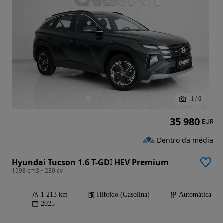
1
/
6
35 980
EUR
Dentro da média
Hyundai Tucson 1.6 T-GDI HEV Premium
1598 cm3 • 230 cv
1 213 km
Híbrido (Gasolina)
Automática
2025