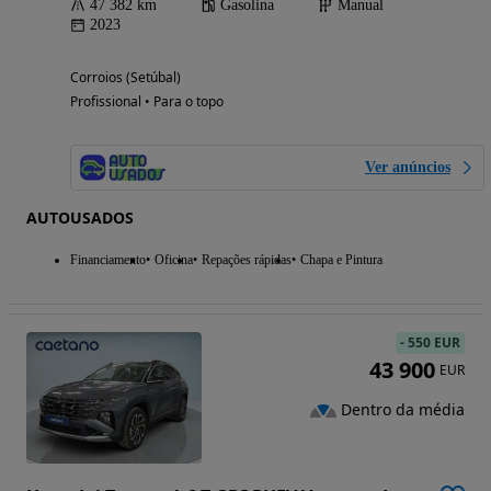
47 382 km
Gasolina
Manual
2023
Corroios (Setúbal)
Profissional • Para o topo
Ver anúncios
AUTOUSADOS
Financiamento
Oficina
Repações rápidas
Chapa e Pintura
-
550 EUR
43 900
EUR
Dentro da média