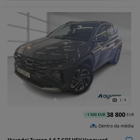
1
/
6
38 800
-
1 500 EUR
EUR
Dentro da média
Hyundai Tucson 1.6 T-GDI HEV Vanguard