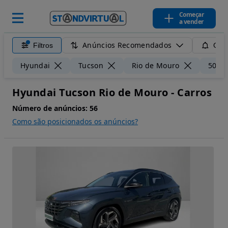
Começar
a vender
Anúncios Recomendados
Filtros
Guar
Hyundai
Tucson
Rio de Mouro
50 k
Hyundai Tucson Rio de Mouro - Carros
Número de anúncios:
56
Como são posicionados os anúncios?