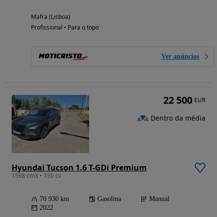
Mafra (Lisboa)
Profissional • Para o topo
Ver anúncios
22 500
EUR
Dentro da média
Hyundai Tucson 1.6 T-GDi Premium
1598 cm3 • 150 cv
70 930 km
Gasolina
Manual
2022