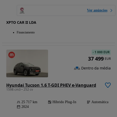
Ver anúncios
XPTO CAR II LDA
Financiamento
-
1 000 EUR
37 499
EUR
Dentro da média
Hyundai Tucson 1.6 T-GDI PHEV e-Vanguard
1598 cm3 • 252 cv
25 717 km
Híbrido Plug-In
Automática
2024