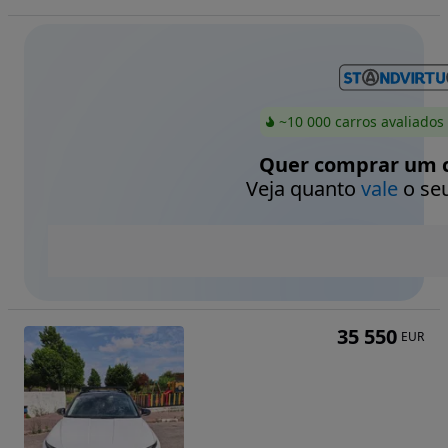
~10 000 carros avaliados
Quer comprar um c
Veja quanto
vale
o seu
35 550
EUR