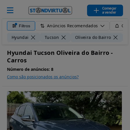
Começar
a vender
Anúncios Recomendados
Filtros
Guar
Hyundai
Tucson
Oliveira do Bairro
5
Hyundai Tucson Oliveira do Bairro -
Carros
Número de anúncios:
8
Como são posicionados os anúncios?