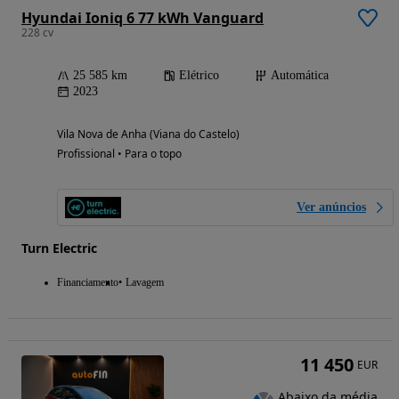
Hyundai Ioniq 6 77 kWh Vanguard
228 cv
25 585 km
Elétrico
Automática
2023
Vila Nova de Anha (Viana do Castelo)
Profissional • Para o topo
Ver anúncios
Turn Electric
Financiamento
Lavagem
11 450
EUR
Abaixo da média