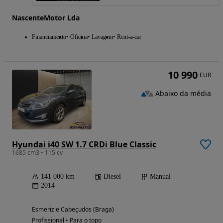
NascenteMotor Lda
Financiamento
Oficina
Lavagem
Rent-a-car
10 990
EUR
Abaixo da média
Hyundai i40 SW 1.7 CRDi Blue Classic
1685 cm3 • 115 cv
141 000 km
Diesel
Manual
2014
Esmeriz e Cabeçudos (Braga)
Profissional • Para o topo