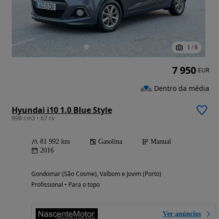
1
/
6
7 950
EUR
Dentro da média
Hyundai i10 1.0 Blue Style
998 cm3 • 67 cv
81 992 km
Gasolina
Manual
2016
Gondomar (São Cosme), Valbom e Jovim (Porto)
Profissional • Para o topo
Ver anúncios