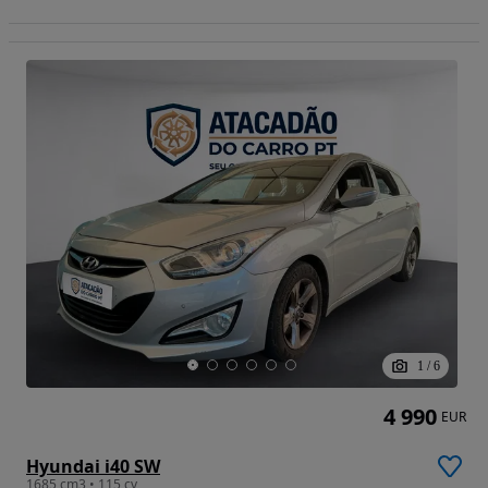
1
/
6
4 990
EUR
Hyundai i40 SW
1685 cm3 • 115 cv