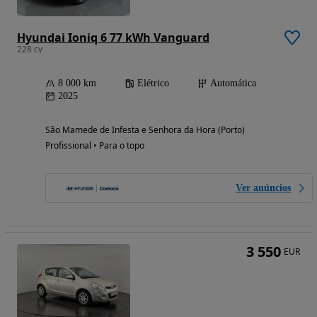
Hyundai Ioniq 6 77 kWh Vanguard
228 cv
8 000 km
Elétrico
Automática
2025
São Mamede de Infesta e Senhora da Hora (Porto)
Profissional • Para o topo
Ver anúncios
3 550
EUR