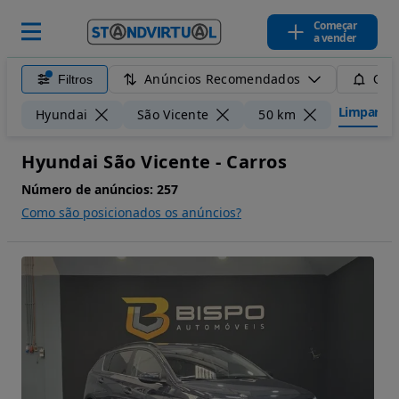
Começar
a vender
Anúncios Recomendados
Filtros
Guar
Limpar fil
Hyundai
São Vicente
50 km
Hyundai São Vicente - Carros
Número de anúncios:
257
Como são posicionados os anúncios?