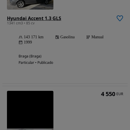
Hyundai Accent 1.3 GLS
1341 cm3 • 85 cv
143 171 km
Gasolina
Manual
1999
Braga (Braga)
Particular • Publicado
4 550
EUR