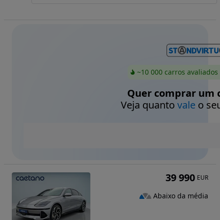
~10 000 carros avaliados
Quer comprar um c
Veja quanto
vale
o seu
39 990
EUR
Abaixo da média