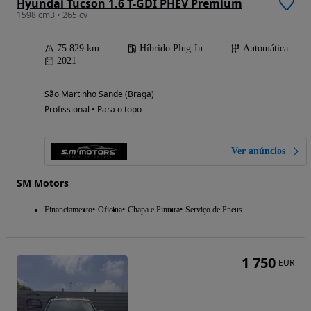
Hyundai Tucson 1.6 T-GDI PHEV Premium
1598 cm3 • 265 cv
75 829 km
Híbrido Plug-In
Automática
2021
São Martinho Sande (Braga)
Profissional • Para o topo
Ver anúncios
SM Motors
Financiamento
Oficina
Chapa e Pintura
Serviço de Pneus
1 750
EUR