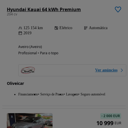
Hyundai Kauai 64 kWh Premium
204 cv
125 154 km
Elétrico
Automática
2019
Aveiro (Aveiro)
Profissional • Para o topo
Ver anúncios
Oliveicar
Financiamento
Serviço de Pneus
Lavagem
Seguro automóvel
-
2 000 EUR
10 999
EUR