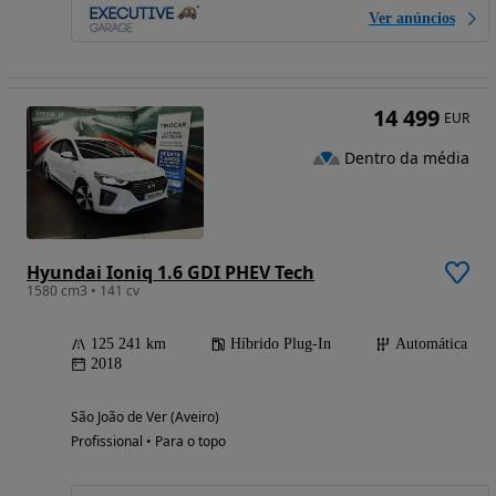
Ver anúncios
14 499
EUR
Dentro da média
Hyundai Ioniq 1.6 GDI PHEV Tech
1580 cm3 • 141 cv
125 241 km
Híbrido Plug-In
Automática
2018
São João de Ver (Aveiro)
Profissional • Para o topo