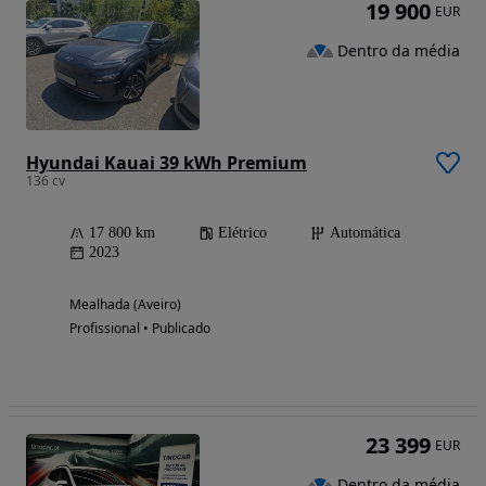
19 900
EUR
Dentro da média
Hyundai Kauai 39 kWh Premium
136 cv
17 800 km
Elétrico
Automática
2023
Mealhada (Aveiro)
Profissional • Publicado
23 399
EUR
Dentro da média