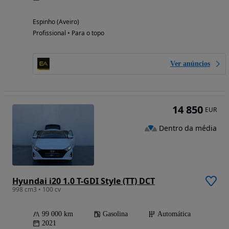
Espinho (Aveiro)
Profissional • Para o topo
Ver anúncios
14 850
EUR
Dentro da média
Hyundai i20 1.0 T-GDI Style (TT) DCT
998 cm3 • 100 cv
99 000 km
Gasolina
Automática
2021