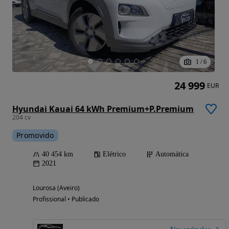
1
/
6
24 999
EUR
Hyundai Kauai 64 kWh Premium+P.Premium
204 cv
Promovido
40 454 km
Elétrico
Automática
2021
Lourosa (Aveiro)
Profissional • Publicado