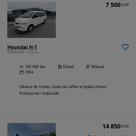
7 500
EUR
Hyundai H-1
2500 cm3 • 115 cv
160 000 km
Diesel
Manual
2004
Oliveira de Frades, Souto de Lafões e Sejães (Viseu)
Profissional • Publicado
14 850
EUR