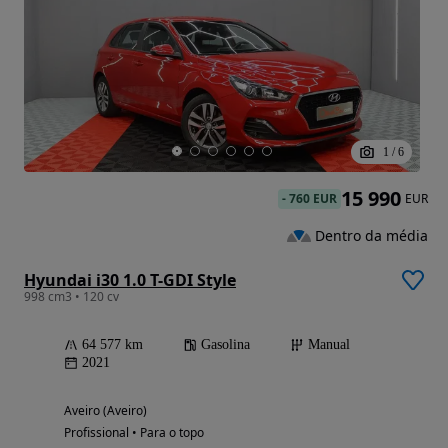
1
/
6
15 990
-
760 EUR
EUR
Dentro da média
Hyundai i30 1.0 T-GDI Style
998 cm3 • 120 cv
64 577 km
Gasolina
Manual
2021
Aveiro (Aveiro)
Profissional • Para o topo