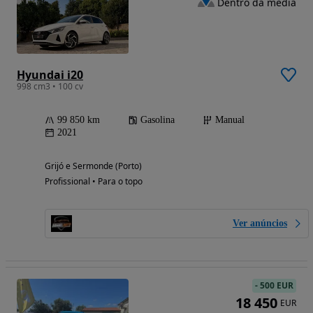
Dentro da média
Hyundai i20
998 cm3 • 100 cv
99 850 km
Gasolina
Manual
2021
Grijó e Sermonde (Porto)
Profissional • Para o topo
Ver anúncios
-
500 EUR
18 450
EUR