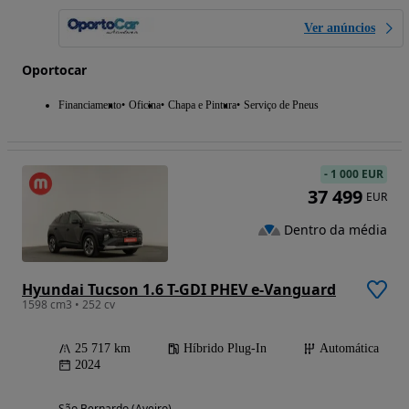
Ver anúncios
Oportocar
Financiamento
Oficina
Chapa e Pintura
Serviço de Pneus
-
1 000 EUR
37 499
EUR
Dentro da média
Hyundai Tucson 1.6 T-GDI PHEV e-Vanguard
1598 cm3 • 252 cv
25 717 km
Híbrido Plug-In
Automática
2024
São Bernardo (Aveiro)