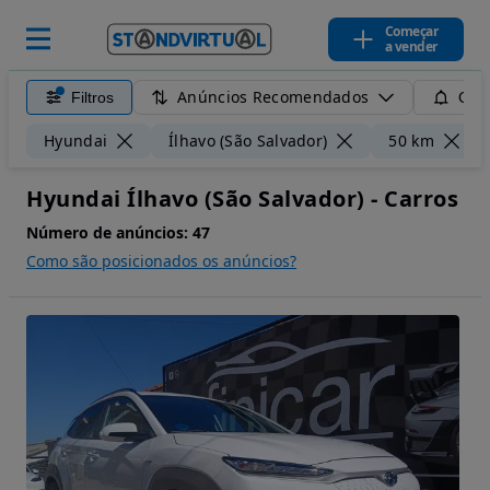
Começar
a vender
Anúncios Recomendados
Filtros
Guar
Hyundai
Ílhavo (São Salvador)
50 km
Hyundai Ílhavo (São Salvador) - Carros
Número de anúncios:
47
Como são posicionados os anúncios?