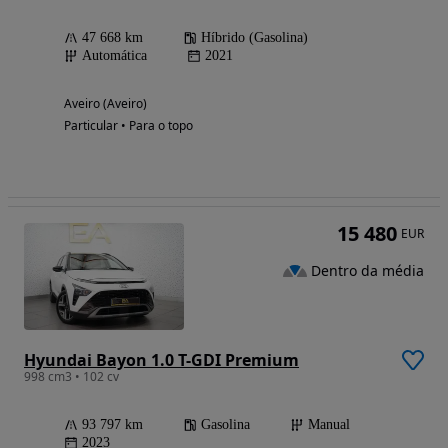
47 668 km
Híbrido (Gasolina)
Automática
2021
Aveiro (Aveiro)
Particular • Para o topo
15 480
EUR
Dentro da média
Hyundai Bayon 1.0 T-GDI Premium
998 cm3 • 102 cv
93 797 km
Gasolina
Manual
2023