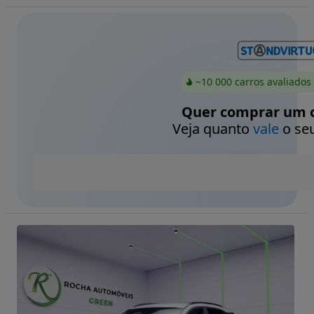
~10 000 carros avaliados
Quer comprar um c
Veja quanto
vale
o seu