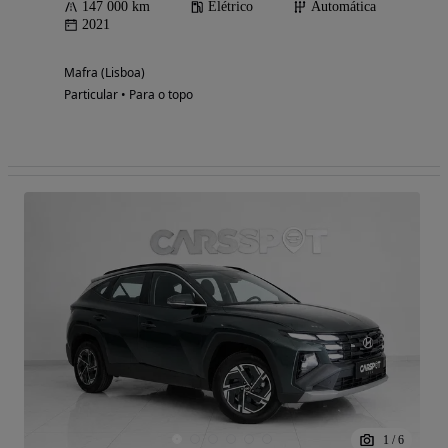
147 000 km
Elétrico
Automática
2021
Mafra (Lisboa)
Particular • Para o topo
1
/
6