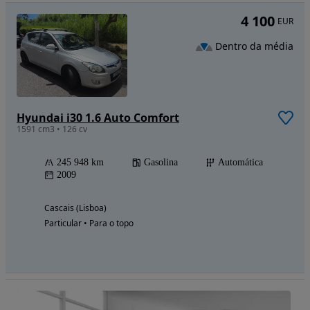
4 100
EUR
Dentro da média
Hyundai i30 1.6 Auto Comfort
1591 cm3 • 126 cv
245 948 km
Gasolina
Automática
2009
Cascais (Lisboa)
Particular • Para o topo