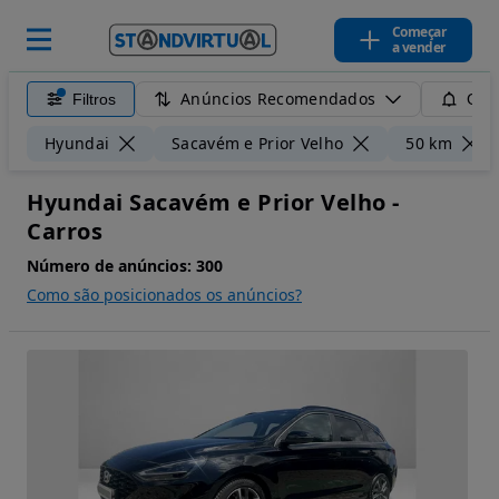
Começar
a vender
Anúncios Recomendados
Filtros
Guar
Hyundai
Sacavém e Prior Velho
50 km
Hyundai Sacavém e Prior Velho -
Carros
Número de anúncios:
300
Como são posicionados os anúncios?