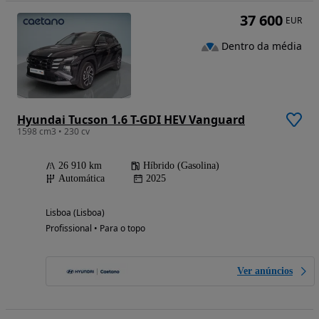
37 600
EUR
Dentro da média
Hyundai Tucson 1.6 T-GDI HEV Vanguard
1598 cm3 • 230 cv
26 910 km
Híbrido (Gasolina)
Automática
2025
Lisboa (Lisboa)
Profissional • Para o topo
Ver anúncios