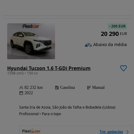
-
200 EUR
20 290
EUR
Abaixo da média
Hyundai Tucson 1.6 T-GDi Premium
1598 cm3 • 150 cv
82 232 km
Gasolina
Manual
2022
Santa Iria de Azoia, São João da Talha e Bobadela (Lisboa)
Profissional • Para o topo
Ver anúncios