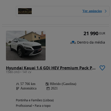
Ver anúncios
21 990
EUR
Dentro da média
Hyundai Kauai 1.6 GDi HEV Premium Pack Plus
1580 cm3 • 141 cv
57 766 km
Híbrido (Gasolina)
Automática
2021
Pontinha e Famões (Lisboa)
Profissional • Para o topo