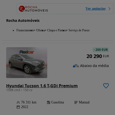
Ver anúncios
Rocha Automóveis
Financiamento
Oficina
Chapa e Pintura
Serviço de Pneus
-
200 EUR
20 290
EUR
Abaixo da média
Hyundai Tucson 1.6 T-GDi Premium
1598 cm3 • 150 cv
76 311 km
Gasolina
Manual
2022