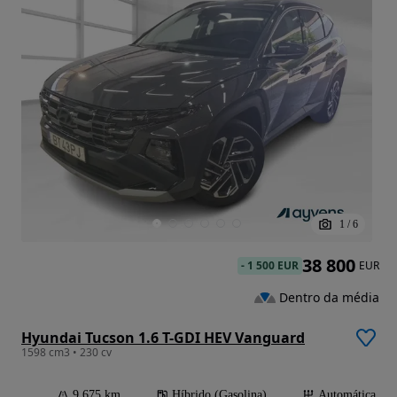
1
/
6
38 800
-
1 500 EUR
EUR
Dentro da média
Hyundai Tucson 1.6 T-GDI HEV Vanguard
1598 cm3 • 230 cv
9 675 km
Híbrido (Gasolina)
Automática