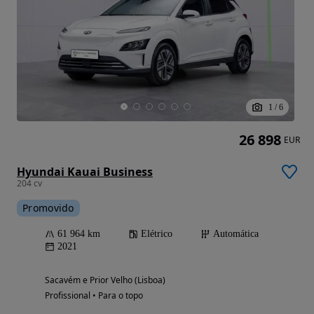
1
/
6
26 898
EUR
Hyundai Kauai Business
204 cv
Promovido
61 964 km
Elétrico
Automática
2021
Sacavém e Prior Velho (Lisboa)
Profissional • Para o topo