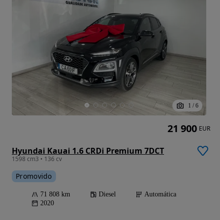
1
/
6
21 900
EUR
Hyundai Kauai 1.6 CRDi Premium 7DCT
1598 cm3 • 136 cv
Promovido
71 808 km
Diesel
Automática
2020