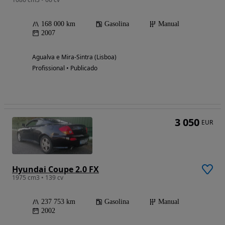
168 000 km
Gasolina
Manual
2007
Agualva e Mira-Sintra (Lisboa)
Profissional • Publicado
3 050
EUR
Hyundai Coupe 2.0 FX
1975 cm3 • 139 cv
237 753 km
Gasolina
Manual
2002