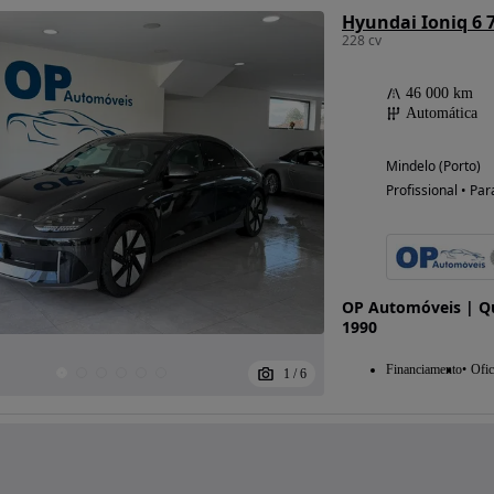
Hyundai Ioniq 6
228 cv
46 000 km
Automática
Mindelo (Porto)
Profissional • Par
OP Automóveis | Qu
1990
Financiamento
Ofic
1
/
6