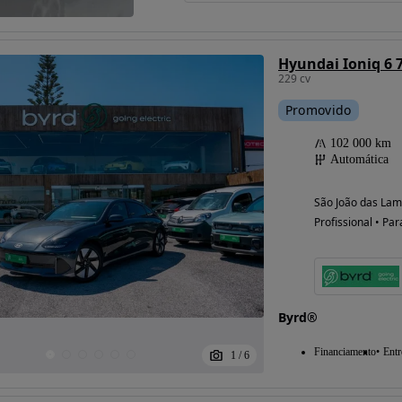
Hyundai Ioniq 6 
229 cv
Promovido
102 000 km
Automática
São João das Lam
Profissional • Par
Byrd®
Financiamento
Entr
1
/
6