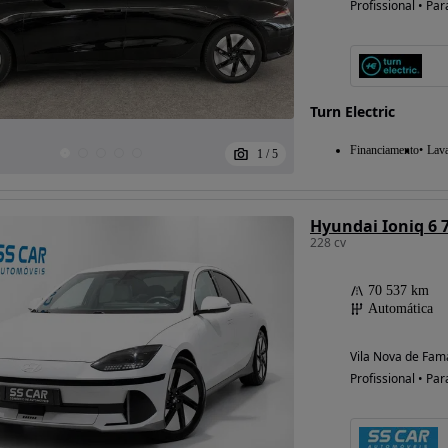
Profissional • Par
Possibilidade de
financiamento
Turn Electric
Financiamento
Lav
1
/
5
Hyundai Ioniq 6
228 cv
70 537 km
Automática
Vila Nova de Fama
Profissional • Par