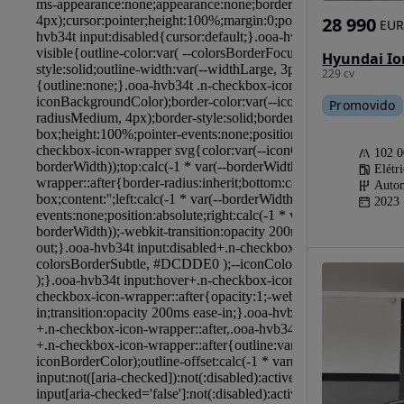
28 990
EUR
229 cv
Promovido
102 
Elétr
Autom
2023