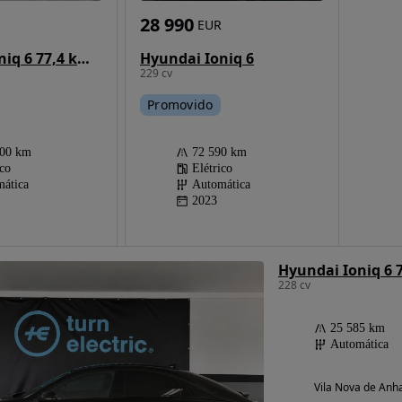
28 990
EUR
Hyundai Ioniq 6
Hyundai Ioniq 6 77,4 kWh Techniq
229 cv
Promovido
72 590 km
000 km
Elétrico
ico
Automática
ática
2023
Hyundai Ioniq 6
228 cv
25 585 km
Automática
Vila Nova de Anha