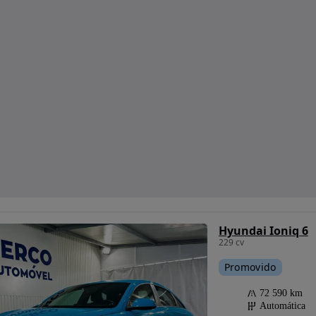
Hyundai Ioniq 6
229 cv
Promovido
72 590 km
Automática