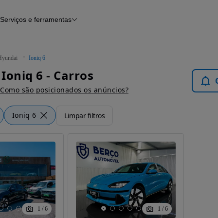
Serviços e ferramentas
Financiamento
Avaliar o meu carro
iamento
Serviço de check-up
Histórico do veículo
Hyundai
Ioniq 6
Notícias e artigos
Ioniq 6 - Carros
Como são posicionados os anúncios?
Ioniq 6
Limpar filtros
1
/
6
1
/
6