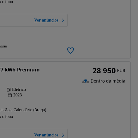
a o topo
Ver anúncios
agem
28 950
 77 kWh Premium
EUR
Dentro da média
Elétrico
2023
licão e Calendário (Braga)
a o topo
Ver anúncios