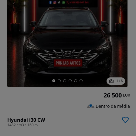
1
/
6
26 500
EUR
Dentro da média
Hyundai i30 CW
1482 cm3 • 160 cv