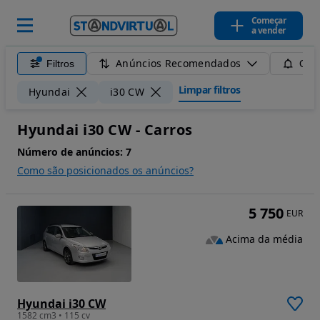
Começar
a vender
Anúncios Recomendados
Filtros
Guar
Limpar filtros
Hyundai
i30 CW
Hyundai i30 CW - Carros
Número de anúncios:
7
Como são posicionados os anúncios?
5 750
EUR
Acima da média
Hyundai i30 CW
1582 cm3 • 115 cv