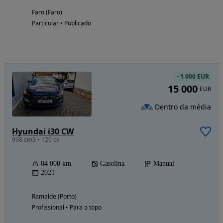
Faro (Faro)
Particular • Publicado
-
1 000 EUR
15 000
EUR
Dentro da média
Hyundai i30 CW
998 cm3 • 120 cv
84 000 km
Gasolina
Manual
2021
Ramalde (Porto)
Profissional • Para o topo