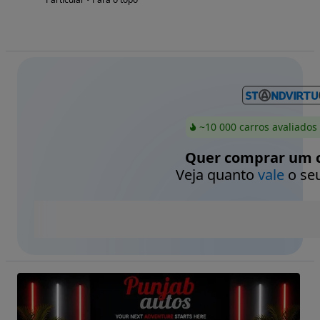
~10 000 carros avaliados
Quer comprar um c
Veja quanto
vale
o seu