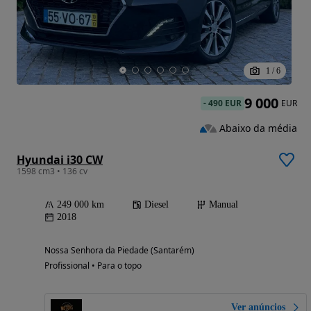
1
/
6
9 000
-
490 EUR
EUR
Abaixo da média
Hyundai i30 CW
1598 cm3 • 136 cv
249 000 km
Diesel
Manual
2018
Nossa Senhora da Piedade (Santarém)
Profissional • Para o topo
Ver anúncios