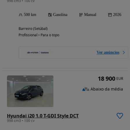
998 cm3 • 100 cv
500 km
Gasolina
Manual
2026
Barreiro (Setúbal)
Profissional • Para o topo
Ver anúncios
18 900
EUR
Abaixo da média
Hyundai i20 1.0 T-GDI Style DCT
998 cm3 • 100 cv