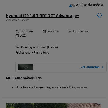
Abaixo da média
Hyundai i20 1.0 T-GDI DCT Advantage+
998 cm3 • 100 cv
9 615 km
Gasolina
Automática
2025
São Domingos de Rana (Lisboa)
Profissional • Para o topo
Ver anúncios
MGB Automóveis Lda
Financiamento
Lavagem
Seguro automóvel
Entrega em casa