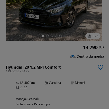
1
/
6
14 790
EUR
Dentro da média
Hyundai i20 1.2 MPi Comfort
1197 cm3 • 84 cv
66 407 km
Gasolina
Manual
2022
Montijo (Setúbal)
Profissional • Para o topo