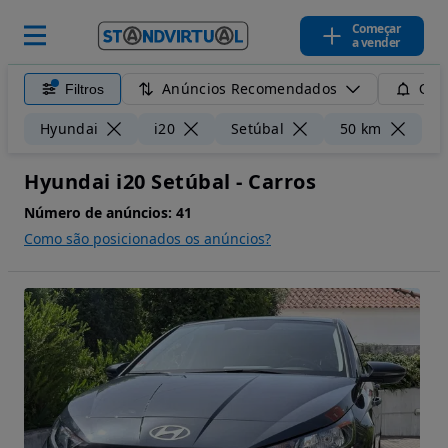
Começar
a vender
Anúncios Recomendados
Filtros
Guar
Li
Hyundai
i20
Setúbal
50 km
Hyundai i20 Setúbal - Carros
Número de anúncios:
41
Como são posicionados os anúncios?