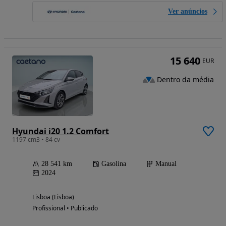
Ver anúncios
15 640
EUR
Dentro da média
Hyundai i20 1.2 Comfort
1197 cm3 • 84 cv
28 541 km
Gasolina
Manual
2024
Lisboa (Lisboa)
Profissional • Publicado