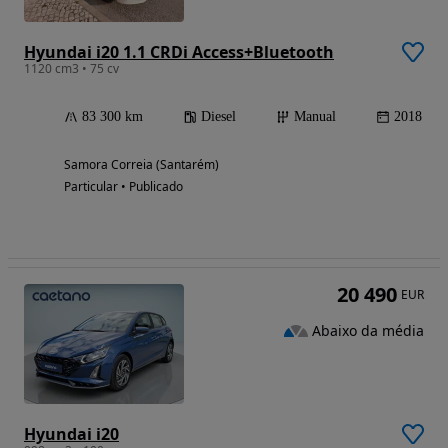
Hyundai i20 1.1 CRDi Access+Bluetooth
1120 cm3 • 75 cv
83 300 km
Diesel
Manual
2018
Samora Correia (Santarém)
Particular • Publicado
20 490
EUR
Abaixo da média
Hyundai i20