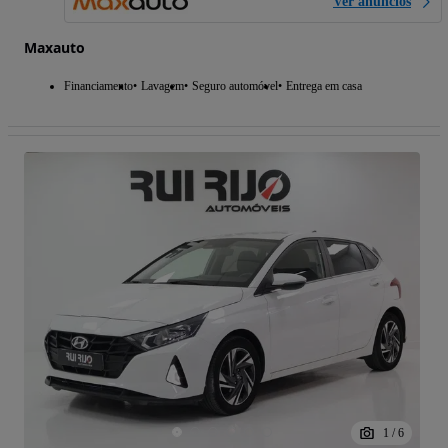
Ver anúncios
Maxauto
Financiamento
Lavagem
Seguro automóvel
Entrega em casa
1
/
6