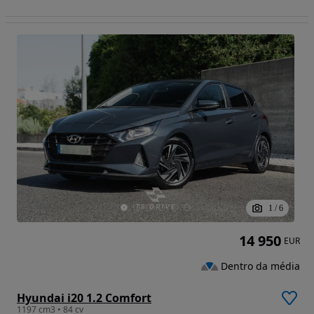
1
/
6
14 950
EUR
Dentro da média
Hyundai i20 1.2 Comfort
1197 cm3 • 84 cv