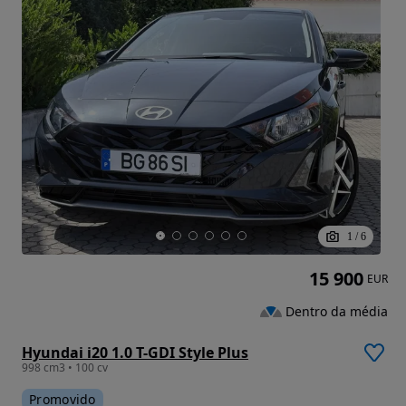
1
/
6
15 900
EUR
Dentro da média
Hyundai i20 1.0 T-GDI Style Plus
998 cm3 • 100 cv
Promovido