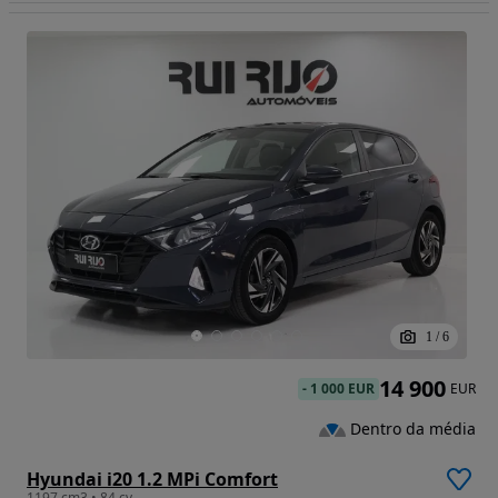
1
/
6
14 900
-
1 000 EUR
EUR
Dentro da média
Hyundai i20 1.2 MPi Comfort
1197 cm3 • 84 cv