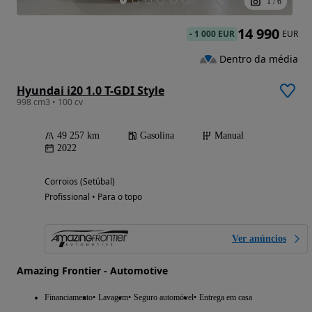
1
/
6
14 990
-
1 000 EUR
EUR
Dentro da média
Hyundai i20 1.0 T-GDI Style
998 cm3 • 100 cv
49 257 km
Gasolina
Manual
2022
Corroios (Setúbal)
Profissional • Para o topo
Ver anúncios
Amazing Frontier - Automotive
Financiamento
Lavagem
Seguro automóvel
Entrega em casa