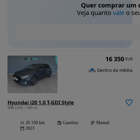
Quer comprar um c
Veja quanto
vale
o seu
16 350
EUR
Dentro da média
Hyundai i20 1.0 T-GDI Style
998 cm3 • 100 cv
20 330 km
Gasolina
Manual
2023