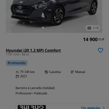
1
/
6
14 900
EUR
Hyundai i20 1.2 MPi Comfort
1197 cm3 • 84 cv
Promovido
79 349 km
Gasolina
Manual
2023
Barreiro e Lavradio (Setúbal)
Profissional • Publicado
Ver anúncios