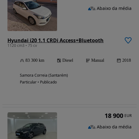
Abaixo da média
Hyundai i20 1.1 CRDi Access+Bluetooth
1120 cm3 • 75 cv
83 300 km
Diesel
Manual
2018
Samora Correia (Santarém)
Particular • Publicado
18 900
EUR
Abaixo da média