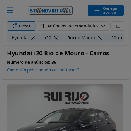
Começar
a vender
Anúncios Recomendados
Filtros
Guar
Hyundai
i20
Rio de Mouro
50 km
Hyundai i20 Rio de Mouro - Carros
Número de anúncios:
36
Como são posicionados os anúncios?