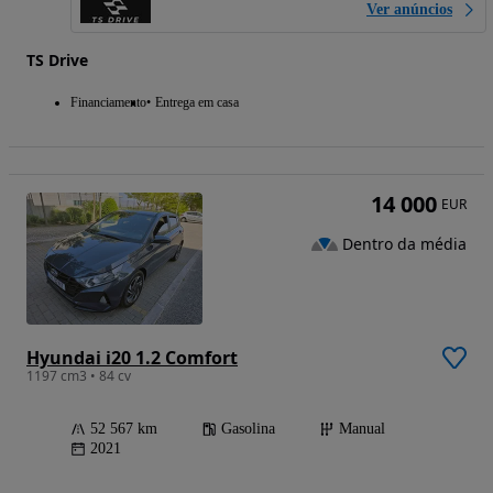
Ver anúncios
TS Drive
Financiamento
Entrega em casa
14 000
EUR
Dentro da média
Hyundai i20 1.2 Comfort
1197 cm3 • 84 cv
52 567 km
Gasolina
Manual
2021