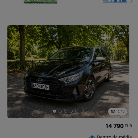
Ver anúncios
1
/
6
14 790
EUR
Dentro da média