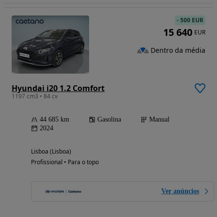
-
500 EUR
15 640
EUR
Dentro da média
Hyundai i20 1.2 Comfort
1197 cm3 • 84 cv
44 685 km
Gasolina
Manual
2024
Lisboa (Lisboa)
Profissional • Para o topo
Ver anúncios