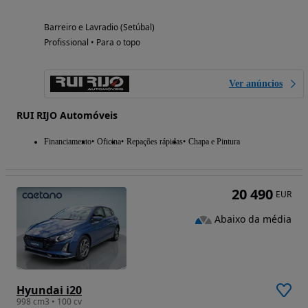
Barreiro e Lavradio (Setúbal)
Profissional • Para o topo
Ver anúncios
RUI RIJO Automóveis
Financiamento
Oficina
Repações rápidas
Chapa e Pintura
20 490
EUR
Abaixo da média
Hyundai i20
998 cm3 • 100 cv