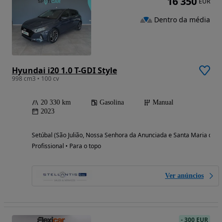
16 350
EUR
Dentro da média
Hyundai i20 1.0 T-GDI Style
998 cm3 • 100 cv
20 330 km
Gasolina
Manual
2023
Setúbal (São Julião, Nossa Senhora da Anunciada e Santa Maria da G
Profissional • Para o topo
Ver anúncios
-
300 EUR