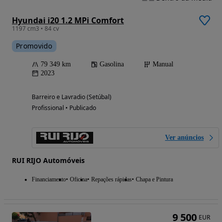
Hyundai i20 1.2 MPi Comfort
1197 cm3 • 84 cv
Promovido
79 349 km
Gasolina
Manual
2023
Barreiro e Lavradio (Setúbal)
Profissional • Publicado
Ver anúncios
RUI RIJO Automóveis
Financiamento
Oficina
Repações rápidas
Chapa e Pintura
9 500
EUR