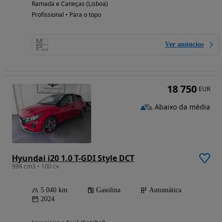
Ramada e Caneças (Lisboa)
Profissional • Para o topo
Ver anúncios
18 750
EUR
Abaixo da média
Hyundai i20 1.0 T-GDI Style DCT
998 cm3 • 100 cv
5 040 km
Gasolina
Automática
2024