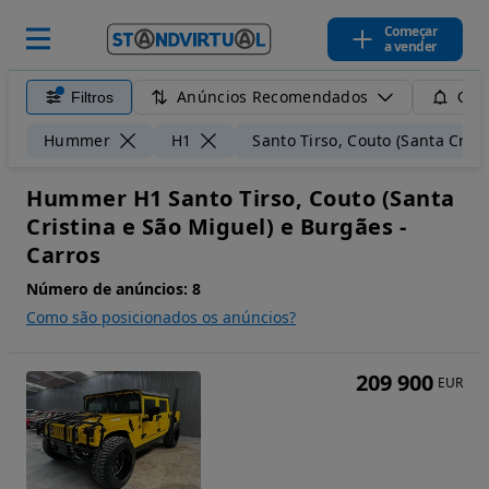
Começar
a vender
Anúncios Recomendados
Filtros
Guar
Hummer
H1
Santo Tirso, Couto (Santa Cris
Hummer H1 Santo Tirso, Couto (Santa
Cristina e São Miguel) e Burgães -
Carros
Número de anúncios:
8
Como são posicionados os anúncios?
209 900
EUR