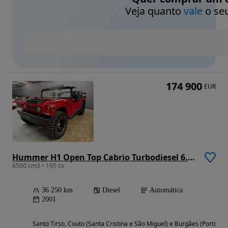
Veja quanto
vale
o seu
174 900
EUR
Hummer H1 Open Top Cabrio Turbodiesel 6.5 V8 Custom
6500 cm3 • 195 cv
36 250 km
Diesel
Automática
2001
Santo Tirso, Couto (Santa Cristina e São Miguel) e Burgães (Porto)