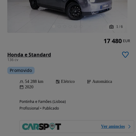
1
/
6
17 480
EUR
Honda e Standard
136 cv
Promovido
54 288 km
Elétrico
Automática
2020
Pontinha e Famões (Lisboa)
Profissional • Publicado
Ver anúncios