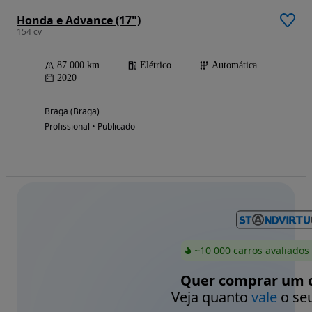
Honda e Advance (17")
154 cv
87 000 km
Elétrico
Automática
2020
Braga (Braga)
Profissional • Publicado
~10 000 carros avaliados
Quer comprar um c
Veja quanto
vale
o seu