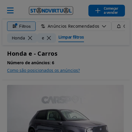
Começar
a vender
Anúncios Recomendados
Filtros
Guar
Limpar filtros
Honda
e
Honda e - Carros
Número de anúncios:
6
Como são posicionados os anúncios?